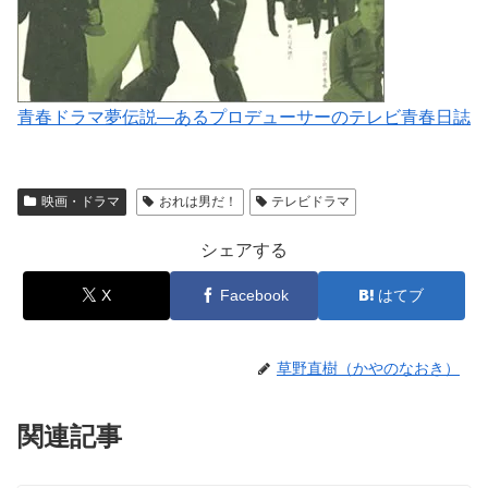
青春ドラマ夢伝説―あるプロデューサーのテレビ青春日誌
映画・ドラマ
おれは男だ！
テレビドラマ
シェアする
X
Facebook
はてブ
草野直樹（かやのなおき）
関連記事