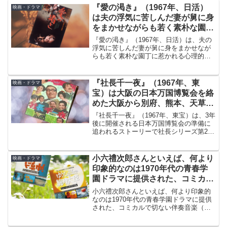
『愛の渇き』（1967年、日活）
映画・ドラマ
は夫の浮気に苦しんだ妻が舅に身
をまかせながらも若く素朴な園丁
に惹かれる心理的葛藤を描いた
『愛の渇き』（1967年、日活）は、夫の
浮気に苦しんだ妻が舅に身をまかせなが
らも若く素朴な園丁に惹かれる心理的葛
藤を描いた作品です。主演は浅丘ルリ子
で相手役は石立鉄男です。映画をご紹介
しながら2人についてもかんたんに振り返
『社長千一夜』（1967年、東
映画・ドラマ
ってみます。
宝）は大阪の日本万国博覧会を絡
めた大阪から別府、熊本、天草五
橋を移動する大掛かりな観光映画
『社長千一夜』（1967年、東宝）は、3年
後に開催される日本万国博覧会の準備に
追われるストーリーで社長シリーズ第26
作（全33作）です。長年のレギュラーだ
った三木のり平とフランキー堺が降板。
秘書役に黒沢年男（現年雄）が抜擢され
小六禮次郎さんといえば、何より
映画・ドラマ
ました。
印象的なのは1970年代の青春学
園ドラマに提供された、コミカル
で切ない伴奏音楽（劇伴）です
小六禮次郎さんといえば、何より印象的
なのは1970年代の青春学園ドラマに提供
された、コミカルで切ない伴奏音楽（劇
伴）です。きれいなメロディーとアレン
ジは、ドラマを見たことのない人にも、