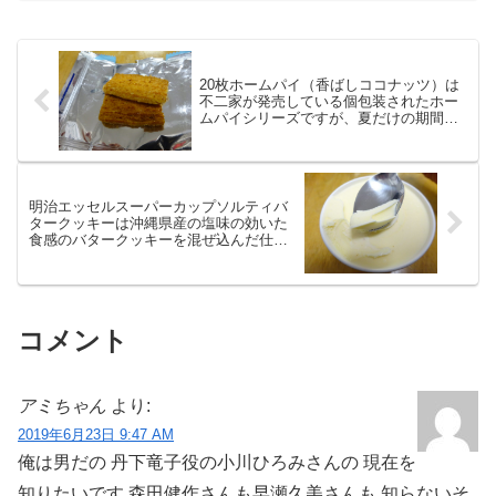
書かれるのですが、その秘密は“悟り”にあ
ると思います。
20枚ホームパイ（香ばしココナッツ）は
不二家が発売している個包装されたホー
ムパイシリーズですが、夏だけの期間限
定
明治エッセルスーパーカップソルティバ
タークッキーは沖縄県産の塩味の効いた
食感のバタークッキーを混ぜ込んだ仕上
げ
コメント
アミちゃん
より:
2019年6月23日 9:47 AM
俺は男だの 丹下竜子役の小川ひろみさんの 現在を
知りたいです 森田健作さんも早瀬久美さんも 知らないそ