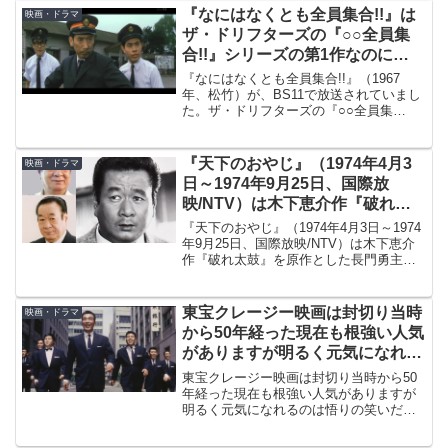
そのすばらしさが伝わると思います。
『なにはなくとも全員集合!!』は
映画・ドラマ
ザ・ドリフターズの『○○全員集
合!!』シリーズの第1作なのに
DVD化されていない件
『なにはなくとも全員集合!!』（1967
年、松竹）が、BS11で放送されていまし
た。ザ・ドリフターズの『○○全員集
合!!』シリーズ（全16作、松竹）の記念す
べき第1作ですが、DVD化されていないた
めマニアにとっては待望のテレビ放送だ
『天下のおやじ』（1974年4月3
映画・ドラマ
ったののです。
日～1974年9月25日、国際放
映/NTV）は木下恵介作『破れ太
鼓』が原作の長門勇主演ドラマ
『天下のおやじ』（1974年4月3日～1974
年9月25日、国際放映/NTV）は木下恵介
作『破れ太鼓』を原作とした長門勇主
演、妻役を草笛光子が演じたテレビドラ
マです。裸一貫から努力と度胸と知恵に
よって一代で建設会社を成したブルドー
東宝クレージー映画は封切り当時
映画・ドラマ
ザー社長を描いています。
から50年経った現在も根強い人気
がありますが明るく元気になれる
のは悟りの笑いだった
東宝クレージー映画は封切り当時から50
年経った現在も根強い人気がありますが
明るく元気になれるのは悟りの笑いだっ
たという話です。作品のレビューを見る
と「明るく前向きな気持ちになれる」と