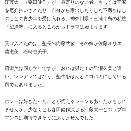
江藤太一（森田健作）が、身寄りのない者、もしくは実家
を厄介払いされたり、自分から家出したりした不遇なほし
のもとの青少年を受け入れる、神奈川県・三浦半島の私塾
『望洋塾』に入るところからドラマは始まります。
受け入れたのは、塾長の内藤武敏、その娘が佐藤オリエ、
蕭淑美、石崎恵美子。
蕭淑美は同じ学年ですが、おれは男だ！の早瀬久美と違
い、ツンデレではなく、塾生をほんとにコバカにしている
風でもありました。
ホントは好きだったことが伺えるシーンもあったかもしれ
ませんが、少なくとも森田健作演じる江藤太一とのラブロ
マンスは期待できそうにありませんでした。