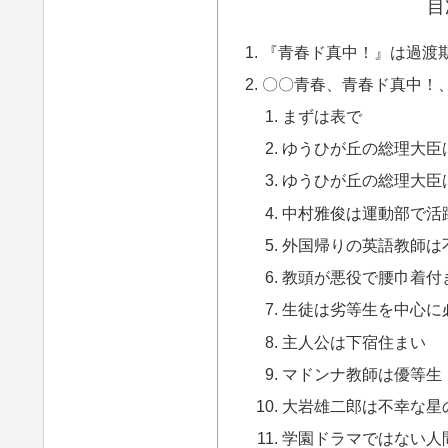
目
『青春ド真中！』は過渡
〇〇青春、青春ド真中！
まずは表で
ゆうひが丘の総理大臣
ゆうひが丘の総理大臣
中村雅俊は運動部で活
外国帰りの英語教師は
教頭が悪役で腰巾着付
生徒は劣等生を中心に
主人公は下宿住まい
マドンナ教師は優等生
大岩雄二郎は不幸な星
学園ドラマではない人