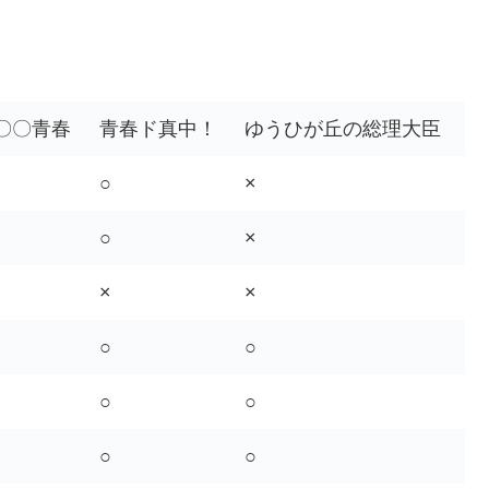
〇〇青春
青春ド真中！
ゆうひが丘の総理大臣
○
×
○
×
×
×
○
○
○
○
○
○