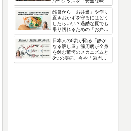
冷却グッズを「安全な味
方」にするための意外な盲
酷暑から「お弁当」や作り
点
置きおかずを守るにはどう
したらいい？過酷な夏でも
乗り切れるための「お弁当
の防衛術」3つの知恵
日本人の8割が陥る「静か
なる殺し屋」歯周病が全身
を蝕む驚愕のメカニズムと
8つの疾病。今や「歯周病
は万病のもと」とすら言わ
れている。