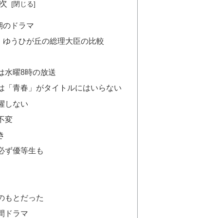
次
期のドラマ
、ゆうひが丘の総理大臣の比較
は水曜8時の放送
は「青春」がタイトルにはいらない
躍しない
不変
き
必ず優等生も
のもとだった
間ドラマ