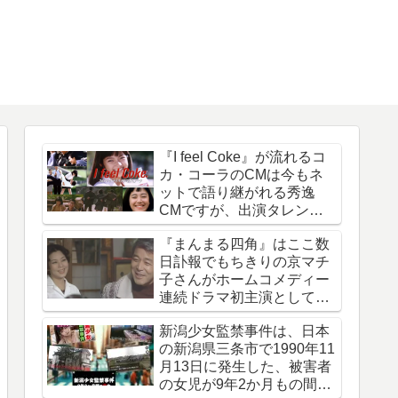
『I feel Coke』が流れるコ
カ・コーラのCMは今もネ
ットで語り継がれる秀逸
CMですが、出演タレント
は今どうしているのでしょ
『まんまる四角』はここ数
う
日訃報でもちきりの京マチ
子さんがホームコメディー
連続ドラマ初主演として話
題になった作品
新潟少女監禁事件は、日本
の新潟県三条市で1990年11
月13日に発生した、被害者
の女児が9年2か月もの間誘