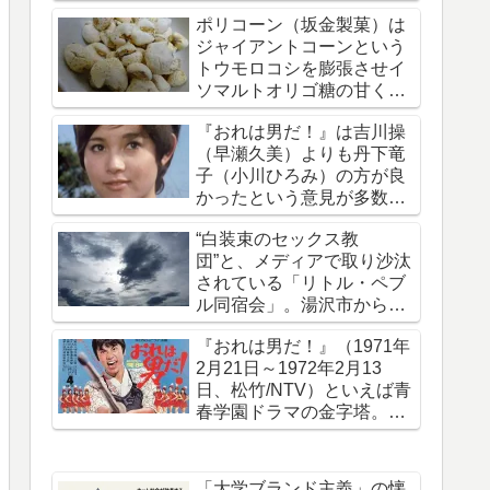
拐・監禁された事件です
ポリコーン（坂金製菓）は
ジャイアントコーンという
トウモロコシを膨張させイ
ソマルトオリゴ糖の甘く軽
い味がついたお菓子
『おれは男だ！』は吉川操
（早瀬久美）よりも丹下竜
子（小川ひろみ）の方が良
かったという意見が多数で
ある理由を考える
“白装束のセックス教
団”と、メディアで取り沙汰
されている「リトル・ペブ
ル同宿会」。湯沢市から上
京していたことを報じる
『おれは男だ！』（1971年
2月21日～1972年2月13
日、松竹/NTV）といえば青
春学園ドラマの金字塔。50
年前の今日放送開始された
「大学ブランド主義」の懐