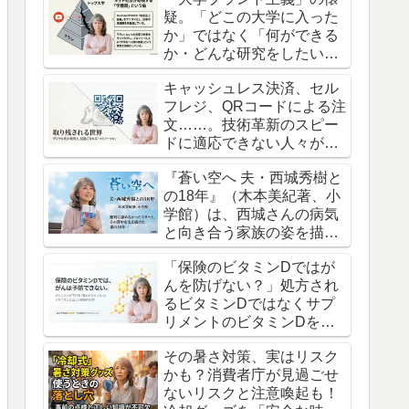
疑。「どこの大学に入った
か」ではなく「何ができる
か・どんな研究をしたい
か」を大切にした進路選び
キャッシュレス決済、セル
へ。
フレジ、QRコードによる注
文……。技術革新のスピー
ドに適応できない人々が置
き去りにされていく現実。
『蒼い空へ 夫・西城秀樹と
の18年』（木本美紀著、小
学館）は、西城さんの病気
と向き合う家族の姿を描い
た、渾身の記録です。
「保険のビタミンDではが
んを防げない？」処方され
るビタミンDではなくサプ
リメントのビタミンDを摂
るべきという衝撃の真実
その暑さ対策、実はリスク
かも？消費者庁が見過ごせ
ないリスクと注意喚起も！