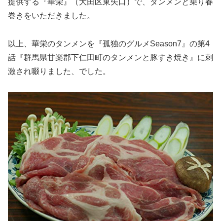
提供する『華栄』（大田区東矢口）で、タンメンと乗り春
巻きをいただきました。
以上、華栄のタンメンを『孤独のグルメSeason7』の第4
話『群馬県甘楽郡下仁田町のタンメンと豚すき焼き』に刺
激され啜りました、でした。