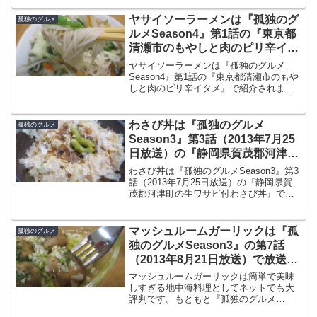
ざわ食堂が閉店してしまったとのこと。
さすれば自分で作るしかないということ
ヤサイソーラーメンは『孤独のグ
孤独のグルメ
になりました。
ルメSeason4』第1話の『東京都
清瀬市のもやしと肉のピリ辛イタ
メ』で紹介されました
ヤサイソーラーメンは『孤独のグルメ
Season4』第1話の『東京都清瀬市のもや
しと肉のピリ辛イタメ』で紹介されまし
た。そこで例によって残り物の素麺とカ
ット野菜、スープは『ヒガシマル醤油 ラ
ーメンスープ 醤油 1.8L』を使って実際に
わさび丼は『孤独のグルメ
孤独のグルメ
作ってみました。
Season3』第3話（2013年7月25
日放送）の『静岡県賀茂郡河津町
の生ワサビ付わさび丼』で紹介
わさび丼は『孤独のグルメSeason3』第3
話（2013年7月25日放送）の『静岡県賀
茂郡河津町の生ワサビ付わさび丼』で紹
介されました。ごはんと、かつおぶし
と、わさびだけなのに、おいしいと心か
ら思えるような一品。自分でもチューブ
マッシュルームガーリックは『孤
孤独のグルメ
わさびでチャレンジです。
独のグルメSeason3』の第7話
（2013年8月21日放送）で放送さ
れた地中海料理のメニュー
マッシュルームガーリックは簡単で美味
しすぎる地中海料理としてネットでも大
評判です。もともと『孤独のグルメ
Season3』の第7話（2013年8月21日放