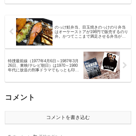
送）『目黒区 駒場東大前のマッシュルー
ムガーリックとカキグラタン』で放送さ
れたメニューなのです。
のっけ鮭弁当、目玉焼きのっけのり弁当
はオーケーストアが198円で販売するのり
弁。かつてここまで満足させる弁当があ
った？
特捜最前線（1977年4月6日～1987年3月
26日、東映/テレビ朝日）は1970～1980
年代に放送の刑事ドラマでもっとも印象
に残ります
コメント
コメントを書き込む