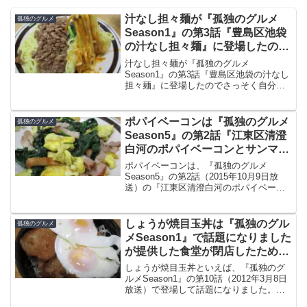
汁なし担々麺が『孤独のグルメ
孤独のグルメ
Season1』の第3話『豊島区池袋
の汁なし担々麺』に登場したので
さっそく自分で作ってみました
汁なし担々麺が『孤独のグルメ
Season1』の第3話『豊島区池袋の汁なし
担々麺』に登場したのでさっそく自分で
作ってみました。『行列のできる店のラ
ーメン 担々麺』（日清食品）に適量の山
椒を加え、ドラマで作っていたものに近
ポパイベーコンは『孤独のグルメ
孤独のグルメ
い辛さで作ってみました。
Season5』の第2話『江東区清澄
白河のポパイベーコンとサンマク
ンセイ刺』で登場です
ポパイベーコンは、『孤独のグルメ
Season5』の第2話（2015年10月9日放
送）の『江東区清澄白河のポパイベーコ
ンとサンマクンセイ刺』で登場したおか
ずです。井之頭五郎が「これはポパイメ
シ。さあこいブルートっていう感じ」と
しょうが焼目玉丼は『孤独のグル
孤独のグルメ
絶賛したので作ってみました。
メSeason1』で話題になりました
が提供した食堂が閉店したため自
作することにしました
しょうが焼目玉丼といえば、『孤独のグ
ルメSeason1』の第10話（2012年3月8日
放送）で登場して話題になりました。と
ころが、その提供元だった豊島区のせき