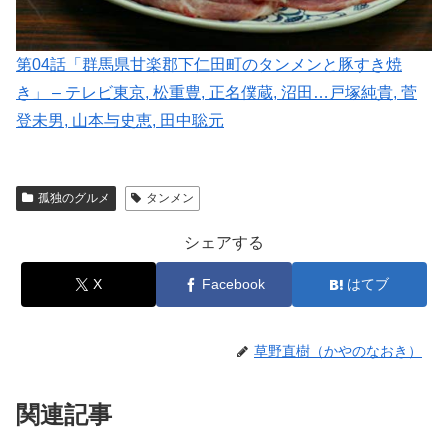
第04話「群馬県甘楽郡下仁田町のタンメンと豚すき焼
き」 – テレビ東京, 松重豊, 正名僕蔵, 沼田…戸塚純貴, 菅
登未男, 山本与史恵, 田中聡元
孤独のグルメ
タンメン
シェアする
X
Facebook
はてブ
草野直樹（かやのなおき）
関連記事