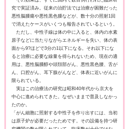
究で実証済み。従来の治貯法では治療が困難だった
悪性脳腫瘍や悪性黒色腫などが、数十分の照射1回
で消えたケースがいくつも報告されているという。
ただし、中性子線は体の中に入ると、体内の水素
原子などに当たりながらエネルギーを失い、体の表
面から9?ほどで3分の1以下になる。それ以下にな
ると治療に必要な線量を得られないため、現在の適
用は、悪性脳腫醇や頭頚部がん、悪性黒色腰、舌が
ん、口腔がん、耳下腺がんなど、体表に近いがんに
限られている。
実はこの治療法の研究は昭和40年代から京大を
中心に進められてきた。なぜいままで普及しなかっ
たのか。
「がん細胞に照射する中性子を作り出すには、当初
は原子炉が必要だったためです。その設備を持つ研
究機関の数が限られていて、臨床数が十分ではな