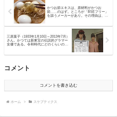
かつお節エキスは、原材料がかつお
節……のはず。ところが「BSEフリー」
を謳うメーカーがあり。その理由は、た
ん白加水分解物
三原葉子（1933年1月10日～2013年7月）
さん。かつては新東宝の伝説的グラマー
女優である。令和時代にどのくらいの方
がご存知？
コメント
コメントを書き込む
ホーム
スケプティクス