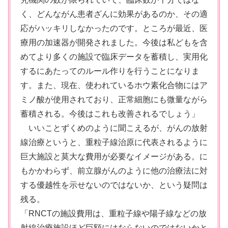
く、どんながん患者ざんに効果があるのか、その適
応がハッキリしなかったのです。ところが最近、医
療用の加速器が開発されました。今後は私どもを含
めてより多くの施設で臨床データを蓄積し、実用化
するにあたってのルール作りを行うことになりま
す。また、現在、使われているホウ素化合物にはア
ミノ酸が使用されており、正常細胞にも微量ながら
蓄積される。今後はこれも改善されるでしょう」
いいことずくめのように聞こえるが、がんの放射
線治療というと、重粒子線治原に代表されるように
巨大施設と莫大な費用が必要なイメージがある。に
もかかわらず、前立腺がんのように他の治療法に対
する優越性を示せないのではないか、という疑問は
残る。
「RNCTの施設費用は、重粒子線や陽子線などの放
射線治療施設ほど巨額にはならないのではないかと