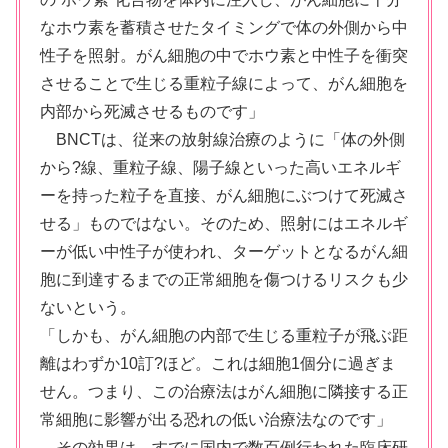
なホウ素を蓄積させたタイミングで体の外側から中
性子を照射。がん細胞の中でホウ素と中性子を衝突
させることで生じる重粒子線によって、がん細胞を
内部から死滅させるものです」
BNCTは、従来の放射線治療のように「体の外側
から?線、重粒子線、陽子線といった高いエネルギ
ーを持った粒子を直接、がん細胞にぶつけて死滅さ
せる」ものではない。そのため、照射にはエネルギ
ーが低い中性子が使われ、ターゲットとなるがん細
胞に到達するまでの正常細胞を傷つけるリスクも少
ないという。
「しかも、がん細胞の内部で生じる重粒子が飛ぶ距
離はわずか10訂?ほど。これは細胞1個分に過ぎま
せん。つまり、この治療法はがん細胞に隣接する正
常細胞に影響が出る恐れの低い治療法なのです」
その効果は、すでに国内で数百例行われた臨床研