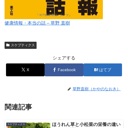
健康情報・本当の話 – 草野 直樹
スケプティクス
シェアする
X
Facebook
はてブ
草野直樹（かやのなおき）
関連記事
ほうれん草と小松菜の栄養の違い
スケプティクス