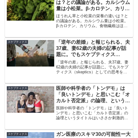
は？との議論がある。カルシウム
量は小松菜。β-カロテン、カリウ
ム、食物繊維はほうれん草だ
ほうれん草と小松菜の栄養の違いは？と
の議論がある。カルシウム量は小松菜。
β-カロテン、カリウム、食物繊維はほう
れん草だ。小松菜は鉄も多く、100gあた
り2.8mg含まれている。どちらも効果的
に摂取して栄養を上手にとれるようにし
「逆年の差婚」と報じられる、夫
スケプティクス
たいものだ。
37歳、妻62歳の夫婦の記事が話
題に。でもスケプティクス
（skeptics）としての思考ではお
「逆年の差」と報じられる、夫37歳、妻
かしい
62歳の夫婦の記事が話題に。でもスケプ
ティクス（skeptics）としての思考をす
るとおかしいと思う。だった、男性が年
上なら「逆」とはつけないしね。そこで
改めて、「年上妻」の婚姻について考え
医師や科学者の「トンデモ」は
スケプティクス
てみた。
「良いトンデモ」と思いこむ「オ
カルト否定派」の論理、というタ
イトルはいささか刺激的すぎた
医師や科学者の「トンデモ」は「良いト
か。
ンデモ」と思いこむ「カルト否定派」の
論理というタイトルはいささか刺激的す
ぎたか。いきなり結論から述べるが、医
師や科学者であろうが健康食品業者であ
ろうが、間違いは間違いである。間違い
ガン医療のスキマ30の可能性ー大
スケプティクス
にいいも悪いもない。