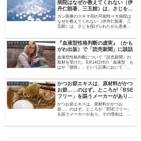
病院はなぜか教えてくれない（伊
丹仁朗著、三五館）は、さじを投
げられたがん患者の活路を見出す
ガン医療のスキマ30の可能性ー大病院は
なぜか教えてくれない（伊丹仁朗著、三
五館）は、さじを投げられたがん患者の
活路を見出すとする書籍だ。進行がんの
人々に、なんとか元気で長生きしてもら
う方法はないのかと著者が模索した方法
『血液型性格判断の虚実』（かも
スケプティクス
を述べている。
がわ出版）で「読売新聞」に談話
血液型性格判断について『読売新聞』の
取材を受けた。6月14日付の「血液型 も
はや『個性』」という記事において「識
者の談話」として掲載されている。「B型
自分の説明書」という自費出版の本が50
万部売れたことをうけて「どうしてだろ
かつお節エキスは、原材料がかつ
スケプティクス
う」と問う内容だ。
お節……のはず。ところが「BSE
フリー」を謳うメーカーがあり。
その理由は、たん白加水分解物
かつお節エキスは、原材料がかつお
節……のはず。ところが「BSEフリー」
を謳うメーカーがあり。その理由は、た
ん白加水分解物を使っているからであ
る。「エキス」に対して、どうしてたん
白加水分解物が必要なのか。そのカラク
リをご紹介しよう。