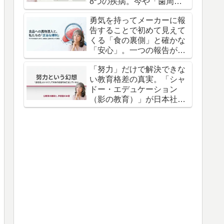
8つの疾病。今や「歯周病
は万病のもと」とすら言わ
勇気を持ってメーカーに報
れている。
告することで初めて見えて
くる「食の裏側」と確かな
「安心」。一つの報告が不
信感を信頼へと変えます
「努力」だけで解決できな
い教育格差の真実。「シャ
ドー・エデュケーション
（影の教育）」が日本社会
に刻み込んだ深い溝があ
る。