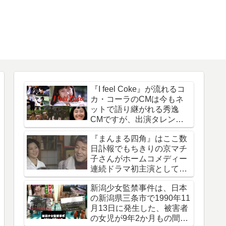
『I feel Coke』が流れるコ
カ・コーラのCMは今もネ
ットで語り継がれる秀逸
CMですが、出演タレント
は今どうしているのでしょ
『まんまる四角』はここ数
う
日訃報でもちきりの京マチ
子さんがホームコメディー
連続ドラマ初主演として話
題になった作品
新潟少女監禁事件は、日本
の新潟県三条市で1990年11
月13日に発生した、被害者
の女児が9年2か月もの間誘