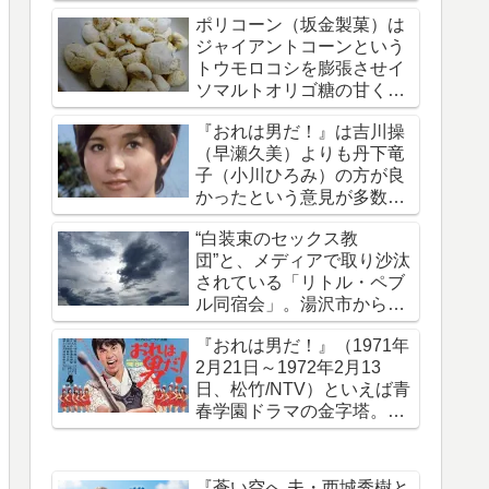
拐・監禁された事件です
ポリコーン（坂金製菓）は
ジャイアントコーンという
トウモロコシを膨張させイ
ソマルトオリゴ糖の甘く軽
い味がついたお菓子
『おれは男だ！』は吉川操
（早瀬久美）よりも丹下竜
子（小川ひろみ）の方が良
かったという意見が多数で
ある理由を考える
“白装束のセックス教
団”と、メディアで取り沙汰
されている「リトル・ペブ
ル同宿会」。湯沢市から上
京していたことを報じる
『おれは男だ！』（1971年
2月21日～1972年2月13
日、松竹/NTV）といえば青
春学園ドラマの金字塔。50
年前の今日放送開始された
『蒼い空へ 夫・西城秀樹と