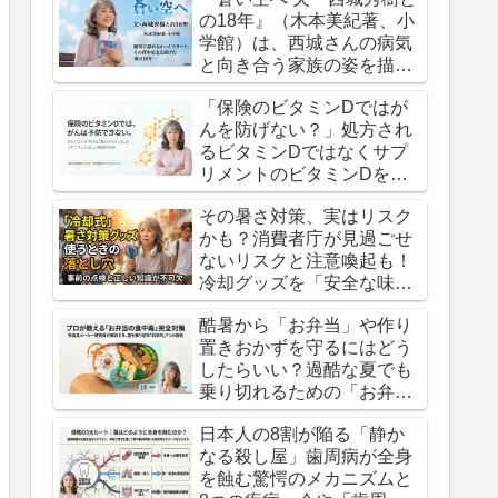
の18年』（木本美紀著、小
学館）は、西城さんの病気
と向き合う家族の姿を描い
た、渾身の記録です。
「保険のビタミンDではが
んを防げない？」処方され
るビタミンDではなくサプ
リメントのビタミンDを摂
るべきという衝撃の真実
その暑さ対策、実はリスク
かも？消費者庁が見過ごせ
ないリスクと注意喚起も！
冷却グッズを「安全な味
方」にするための意外な盲
酷暑から「お弁当」や作り
点
置きおかずを守るにはどう
したらいい？過酷な夏でも
乗り切れるための「お弁当
の防衛術」3つの知恵
日本人の8割が陥る「静か
なる殺し屋」歯周病が全身
を蝕む驚愕のメカニズムと