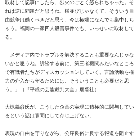
取材して記事にしたら、烈火のごとく怒られちゃった。そ
れは逆に問題だと思うね。横並びじゃなくて、そういう自
由競争は働くべきだと思う。今は極端になんでも集中しち
ゃう。福岡の一家四人殺害事件でも、いっせいに取材して
る。
メディア内でトラブルを解決することも重要なんじゃな
いかと思うね。訴訟する前に、第三者機関みたいなところ
で有識者たちがディスカッションしていく。言論活動を権
力の介入から守るためには、そういうことも必要だと思
う。」（『平成の芸能裁判大全』鹿砦社）
大槻義彦氏が、こうした企画の実現に積極的に関与してい
るという話は寡聞にして存じ上げない。
表現の自由を守りながら、公序良俗に反する報道を阻止す