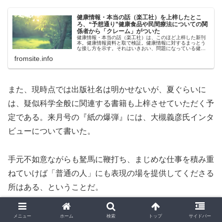
健康情報・本当の話（楽工社）を上梓したとこ
ろ、“予想通り”健康食品や民間療法についての関
係者から「クレーム」がついた
健康情報・本当の話（楽工社）は、このほど上梓した新刊
本。健康情報資料と取で検証。健康情報に対するまっとう
な接し方を示す。それはいきおい、問題になっている健康
食品や民間療法に言及するため、「関係者」の反発もあっ
fromsite.info
た。
また、現時点では出版社名は明かせないが、夏ぐらいに
は、疑似科学全般に関連する書籍も上梓させていただく予
定である。来月号の『紙の爆弾』には、大槻義彦氏インタ
ビューについて書いた。
手元不如意ながらも駑馬に鞭打ち、まじめな仕事を積み重
ねていけば「普通の人」にも表現の場を提供してくださる
所はある、ということだ。
出版不況の時代であればなおさら、私たち疑似科学批判者
メニュー
ホーム
検索
トップ
サイドバー