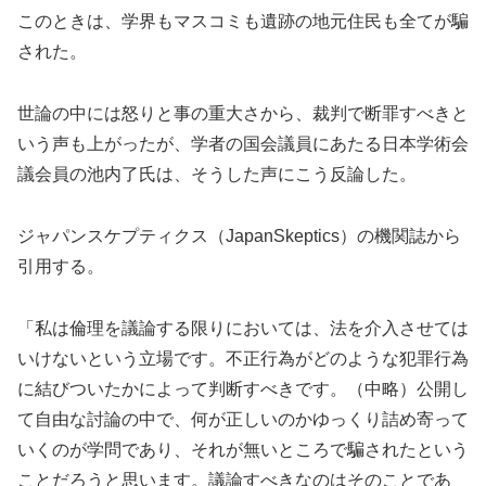
このときは、学界もマスコミも遺跡の地元住民も全てが騙
された。
世論の中には怒りと事の重大さから、裁判で断罪すべきと
いう声も上がったが、学者の国会議員にあたる日本学術会
議会員の池内了氏は、そうした声にこう反論した。
ジャパンスケプティクス（JapanSkeptics）の機関誌から
引用する。
「私は倫理を議論する限りにおいては、法を介入させては
いけないという立場です。不正行為がどのような犯罪行為
に結びついたかによって判断すべきです。（中略）公開し
て自由な討論の中で、何が正しいのかゆっくり詰め寄って
いくのが学問であり、それが無いところで騙されたという
ことだろうと思います。議論すべきなのはそのことであ