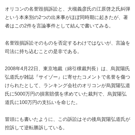
オリコンの名誉毀損訴訟と、大槻義彦氏の江原啓之氏糾弾
という本来別の2つの出来事がほぼ同時期に起きたが、著
者はこの2件を言論事件として結んで書いてみる。
名誉毀損訴訟そのものを否定するわけではないが、言論を
司法に持ち込むことの是非である。
2008年4月22日、東京地裁（綿引穣裁判長）は、烏賀陽氏
弘道氏が雑誌『サイゾー』に寄せたコメントで名誉を傷つ
けられたとして、ランキング会社のオリコンが烏賀陽弘道
氏に5000万円の損害賠償を求めていた裁判で、烏賀陽弘
道氏に100万円の支払いを命じた。
冒頭にも書いたように、この訴訟はその後烏賀陽弘道氏が
控訴して逆転勝訴している。