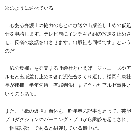
次のように述べている。
「心ある弁護士の協力のもとに放送や出版差し止めの仮処
分を申請します。テレビ局にインチキ番組の放送を止めさ
せ、反省の談話を出させます。出版社も同様です」という
のだ。
『紙の爆弾』を発売する鹿砦社といえば、ジャニーズやア
ルゼと出版差し止めを含む泥仕合をくり返し、松岡利康社
長が逮捕、半年勾留、有罪判決にまで至ったアルゼ事件と
いうのもある。
また、『紙の爆弾』自体も、昨年春の記事を巡って、芸能
プロダクションのバーニング・プロから訴訟を起こされ、
「恫喝訴訟」であると糾弾している最中だ。