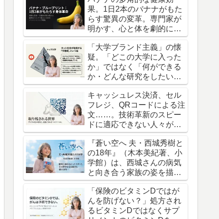
果。1日2本のバナナがもた
らす驚異の変革。専門家が
明かす、心と体を劇的に整
える「黄金習慣」の真実。
「大学ブランド主義」の懐
疑。「どこの大学に入った
か」ではなく「何ができる
か・どんな研究をしたい
か」を大切にした進路選び
キャッシュレス決済、セル
へ。
フレジ、QRコードによる注
文……。技術革新のスピー
ドに適応できない人々が置
き去りにされていく現実。
『蒼い空へ 夫・西城秀樹と
の18年』（木本美紀著、小
学館）は、西城さんの病気
と向き合う家族の姿を描い
た、渾身の記録です。
「保険のビタミンDではが
んを防げない？」処方され
るビタミンDではなくサプ