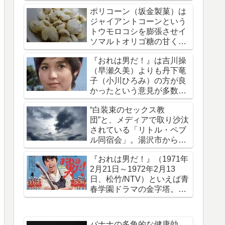
拐・監禁された事件です
ポリコーン（坂金製菓）は
ジャイアントコーンという
トウモロコシを膨張させイ
ソマルトオリゴ糖の甘く軽
い味がついたお菓子
『おれは男だ！』は吉川操
（早瀬久美）よりも丹下竜
子（小川ひろみ）の方が良
かったという意見が多数で
ある理由を考える
“白装束のセックス教
団”と、メディアで取り沙汰
されている「リトル・ペブ
ル同宿会」。湯沢市から上
京していたことを報じる
『おれは男だ！』（1971年
2月21日～1972年2月13
日、松竹/NTV）といえば青
春学園ドラマの金字塔。50
年前の今日放送開始された
バナナの多角的な健康効