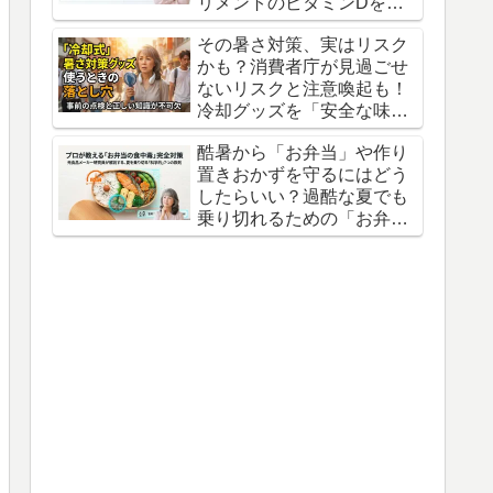
リメントのビタミンDを摂
るべきという衝撃の真実
その暑さ対策、実はリスク
かも？消費者庁が見過ごせ
ないリスクと注意喚起も！
冷却グッズを「安全な味
方」にするための意外な盲
酷暑から「お弁当」や作り
点
置きおかずを守るにはどう
したらいい？過酷な夏でも
乗り切れるための「お弁当
の防衛術」3つの知恵