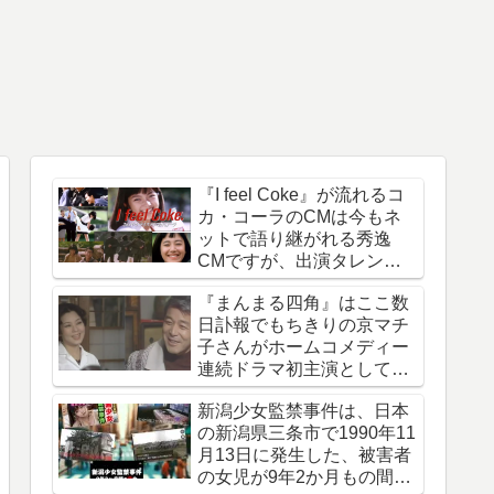
『I feel Coke』が流れるコ
カ・コーラのCMは今もネ
ットで語り継がれる秀逸
CMですが、出演タレント
は今どうしているのでしょ
『まんまる四角』はここ数
う
日訃報でもちきりの京マチ
子さんがホームコメディー
連続ドラマ初主演として話
題になった作品
新潟少女監禁事件は、日本
の新潟県三条市で1990年11
月13日に発生した、被害者
の女児が9年2か月もの間誘