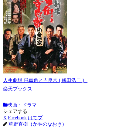
人生劇場 飛車角と吉良常 [ 鶴田浩二 ] –
楽天ブックス
映画・ドラマ
シェアする
X
Facebook
はてブ
草野直樹（かやのなおき）