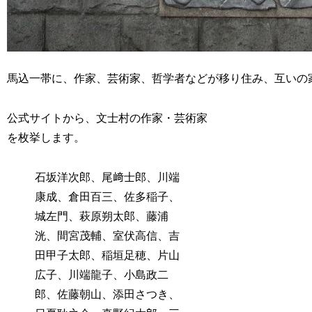
馬込一帯に、作家、芸術家、哲学者などが移り住み、互いの
公式サイトから、文士村の作家・芸術家
を枚挙します。
石坂洋次郎、尾﨑士郎、川端
康成、倉田百三、佐多稲子、
城左門、萩原朔太郎、藤浦
洸、間宮茂輔、室伏高信、吉
田甲子太郎、稲垣足穂、片山
広子、川端龍子、小島政二
郎、佐藤朝山、添田さつき、