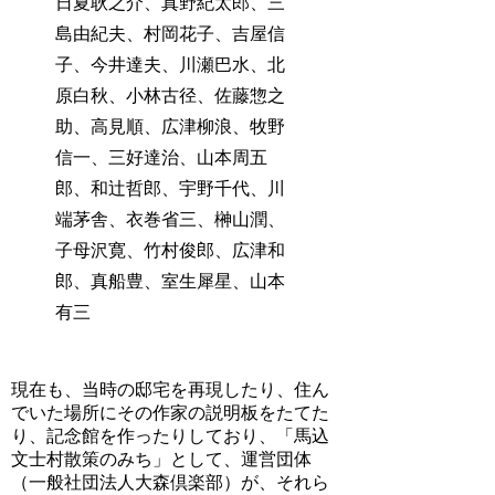
日夏耿之介、真野紀太郎、三
島由紀夫、村岡花子、吉屋信
子、今井達夫、川瀬巴水、北
原白秋、小林古径、佐藤惣之
助、高見順、広津柳浪、牧野
信一、三好達治、山本周五
郎、和辻哲郎、宇野千代、川
端茅舎、衣巻省三、榊山潤、
子母沢寛、竹村俊郎、広津和
郎、真船豊、室生犀星、山本
有三
現在も、当時の邸宅を再現したり、住ん
でいた場所にその作家の説明板をたてた
り、記念館を作ったりしており、「馬込
文士村散策のみち」として、運営団体
（一般社団法人大森倶楽部）が、それら