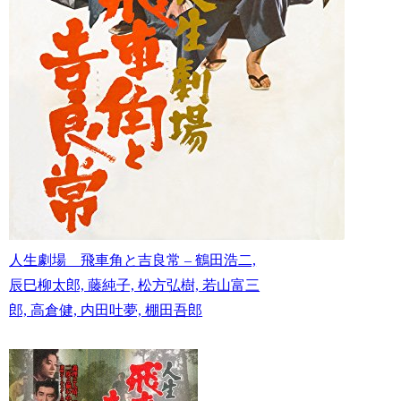
人生劇場 飛車角と吉良常 – 鶴田浩二,
辰巳柳太郎, 藤純子, 松方弘樹, 若山富三
郎, 高倉健, 内田吐夢, 棚田吾郎