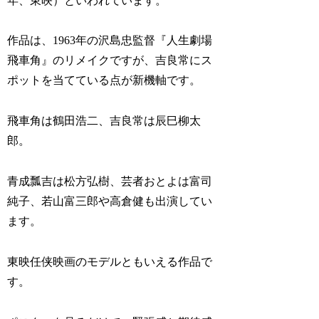
年、東映）といわれています。
作品は、1963年の沢島忠監督『人生劇場
飛車角』のリメイクですが、吉良常にス
ポットを当てている点が新機軸です。
飛車角は鶴田浩二、吉良常は辰巳柳太
郎。
青成瓢吉は松方弘樹、芸者おとよは富司
純子、若山富三郎や高倉健も出演してい
ます。
東映任侠映画のモデルともいえる作品で
す。