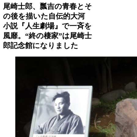
尾崎士郎、瓢吉の青春とそ
の後を描いた自伝的大河
小説『人生劇場』で一斉を
風靡。“終の棲家”は尾崎士
郎記念館になりました