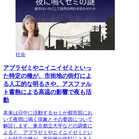
社会
アブラゼミやニイニイゼミといっ
た特定の種が、市街地の街灯によ
る人工的な明るさや、アスファル
ト蓄熱による高温の影響で夜も活
動
本来は日中に活動するセミが都市部にお
いて夜間に鳴く現象とその要因について
解説します。東京都立大学などの調査に
よると、アブラゼミやニイニイゼミとい
った特定の種が、市街地の街灯による人