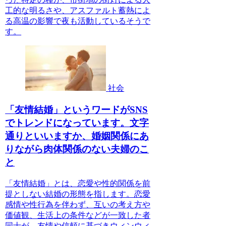
工的な明るさや、アスファルト蓄熱によ
る高温の影響で夜も活動しているそうで
す。
社会
「友情結婚」というワードがSNS
でトレンドになっています。文字
通りといいますか、婚姻関係にあ
りながら肉体関係のない夫婦のこ
と
「友情結婚」とは、恋愛や性的関係を前
提としない結婚の形態を指します。恋愛
感情や性行為を伴わず、互いの考え方や
価値観、生活上の条件などが一致した者
同士が、友情や信頼に基づきウィンウィ