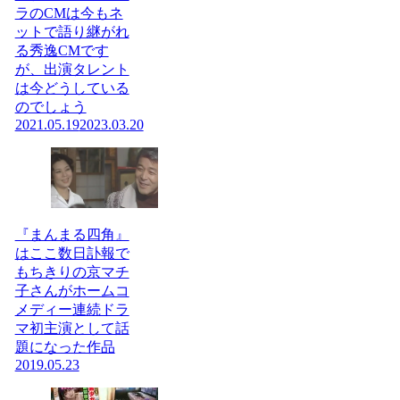
ラのCMは今もネ
ットで語り継がれ
る秀逸CMです
が、出演タレント
は今どうしている
のでしょう
2021.05.19
2023.03.20
『まんまる四角』
はここ数日訃報で
もちきりの京マチ
子さんがホームコ
メディー連続ドラ
マ初主演として話
題になった作品
2019.05.23