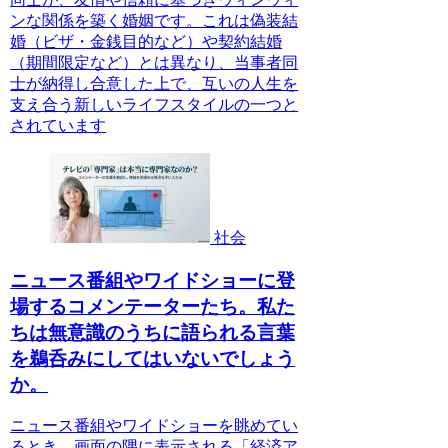
ンな関係を築く婚姻です。これは偽装結
婚（ビザ・金銭目的など）や契約結婚
（期間限定など）とは異なり、当事者同
士が納得し合意した上で、互いの人生を
支え合う新しいライフスタイルの一つと
されています
社会
ニュース番組やワイドショーに登
場するコメンテーターたち。私た
ちは無意識のうちに語られる言葉
を鵜呑みにしてはいないでしょう
か。
ニュース番組やワイドショーを眺めてい
るとき、画面の隅に表示される「経済ア