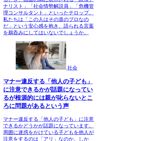
ナリスト」「社会情勢解説員」「危機管
理コンサルタント」といったテロップ。
私たちは「この人はその道のプロなの
だ」という安心感を抱き、語られる言葉
を鵜呑みにしてはいないでしょうか。
社会
マナー違反する「他人の子ども」
に注意できるかが話題になってい
るが根源的には親が叱らないとこ
ろに問題があるという声
マナー違反する「他人の子ども」に注意
できるかどうかが話題になっています。
周囲に迷惑をかけている子どもを他人が
注意をするのは「アリ」なのか。しか