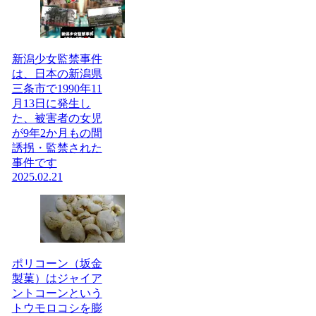
新潟少女監禁事件
は、日本の新潟県
三条市で1990年11
月13日に発生し
た、被害者の女児
が9年2か月もの間
誘拐・監禁された
事件です
2025.02.21
ポリコーン（坂金
製菓）はジャイア
ントコーンという
トウモロコシを膨