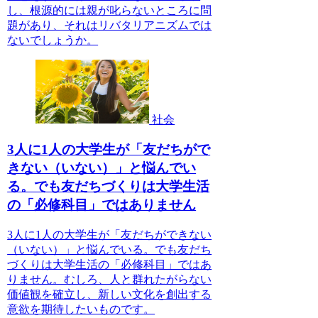
し、根源的には親が叱らないところに問
題があり、それはリバタリアニズムでは
ないでしょうか。
社会
3人に1人の大学生が「友だちがで
きない（いない）」と悩んでい
る。でも友だちづくりは大学生活
の「必修科目」ではありません
3人に1人の大学生が「友だちができない
（いない）」と悩んでいる。でも友だち
づくりは大学生活の「必修科目」ではあ
りません。むしろ、人と群れたがらない
価値観を確立し、新しい文化を創出する
意欲を期待したいものです。