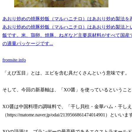
あおり炒めの焼豚炒飯（マルハニチロ）はあおり炒め製法を再
あおり炒めの焼豚炒飯（マルハニチロ）はあおり炒め製法と
飯です。米、鶏卵、焼豚、ねぎなど主要原材料がすべて国産であ
の適量パッケージです...
fromsite.info
「えび五目」とは、エビを含む具だくさんという意味です。
そして、今回の新基軸は、「XO醤」を使っているというこ
XO醤は中国料理の調味料で、「干し貝柱・金華ハム・干し
（https://matome.naver.jp/odai/2139566861474014901）といい
XOの語源は、ブランデーの最高級であるエクストラオールド（e