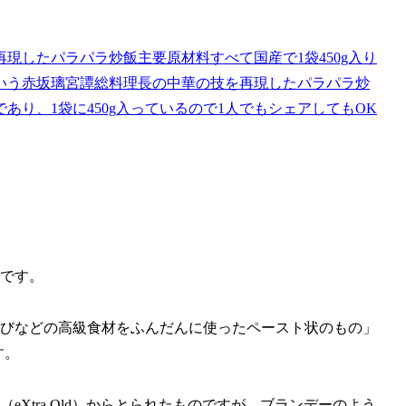
現したパラパラ炒飯主要原材料すべて国産で1袋450g入り
いう赤坂璃宮譚総料理長の中華の技を再現したパラパラ炒
り、1袋に450g入っているので1人でもシェアしてもOK
とです。
えびなどの高級食材をふんだんに使ったペースト状のもの」
ます。
Xtra Old）からとられたものですが、ブランデーのよう