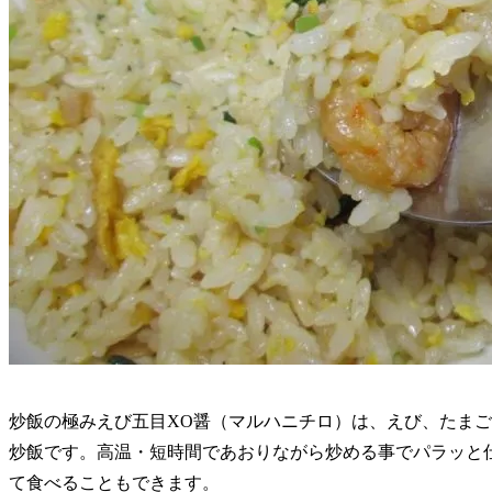
炒飯の極みえび五目XO醤（マルハニチロ）は、えび、たま
炒飯です。高温・短時間であおりながら炒める事でパラッと仕
て食べることもできます。