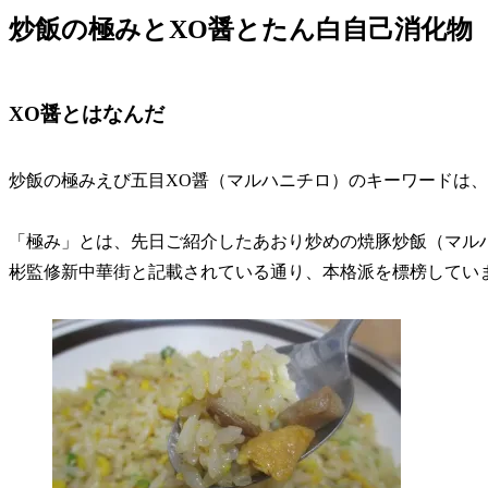
炒飯の極みとXO醤とたん白自己消化物
XO醤とはなんだ
炒飯の極みえび五目XO醤（マルハニチロ）のキーワードは、
「極み」とは、先日ご紹介したあおり炒めの焼豚炒飯（マル
彬監修新中華街と記載されている通り、本格派を標榜してい