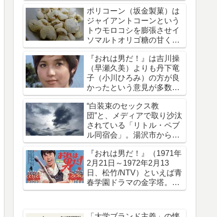
拐・監禁された事件です
ポリコーン（坂金製菓）は
ジャイアントコーンという
トウモロコシを膨張させイ
ソマルトオリゴ糖の甘く軽
い味がついたお菓子
『おれは男だ！』は吉川操
（早瀬久美）よりも丹下竜
子（小川ひろみ）の方が良
かったという意見が多数で
ある理由を考える
“白装束のセックス教
団”と、メディアで取り沙汰
されている「リトル・ペブ
ル同宿会」。湯沢市から上
京していたことを報じる
『おれは男だ！』（1971年
2月21日～1972年2月13
日、松竹/NTV）といえば青
春学園ドラマの金字塔。50
年前の今日放送開始された
「大学ブランド主義」の懐