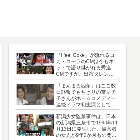
『I feel Coke』が流れるコ
カ・コーラのCMは今もネ
ットで語り継がれる秀逸
CMですが、出演タレント
は今どうしているのでしょ
『まんまる四角』はここ数
う
日訃報でもちきりの京マチ
子さんがホームコメディー
連続ドラマ初主演として話
題になった作品
新潟少女監禁事件は、日本
の新潟県三条市で1990年11
月13日に発生した、被害者
の女児が9年2か月もの間誘