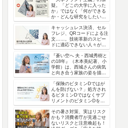
疑。「どこの大学に入った
か」ではなく「何ができる
か・どんな研究をしたい
か」を大切にした進路選び
キャッシュレス決済、セル
へ。
フレジ、QRコードによる注
文……。技術革新のスピー
ドに適応できない人々が置
き去りにされていく現実。
『蒼い空へ 夫・西城秀樹と
の18年』（木本美紀著、小
学館）は、西城さんの病気
と向き合う家族の姿を描い
た、渾身の記録です。
「保険のビタミンDではが
んを防げない？」処方され
るビタミンDではなくサプ
リメントのビタミンDを摂
るべきという衝撃の真実
その暑さ対策、実はリスク
かも？消費者庁が見過ごせ
ないリスクと注意喚起も！