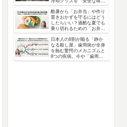
冷却グッズを「安全な味
方」にするための意外な盲
酷暑から「お弁当」や作り
点
置きおかずを守るにはどう
したらいい？過酷な夏でも
乗り切れるための「お弁当
の防衛術」3つの知恵
日本人の8割が陥る「静か
なる殺し屋」歯周病が全身
を蝕む驚愕のメカニズムと
8つの疾病。今や「歯周病
は万病のもと」とすら言わ
れている。