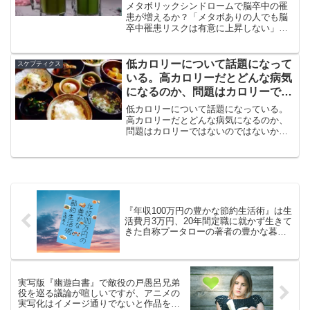
という報告が話題になっている
メタボリックシンドロームで脳卒中の罹
患が増えるか？「メタボありの人でも脳
卒中罹患リスクは有意に上昇しない」と
いう報告が話題になっているという話
だ。「メタボリックシンドロームは脳卒
中と無関係？」という「日経メディカル
低カロリーについて話題になって
スケプティクス
ブログ記事をご紹介する。
いる。高カロリーだとどんな病気
になるのか、問題はカロリーでは
ないのではないかという議論
低カロリーについて話題になっている。
高カロリーだとどんな病気になるのか、
問題はカロリーではないのではないかと
いう議論だ。飽食の時代だから以前なら
考えられなかった病気になった、という
のはありがちな推理だが、本当にただし
いのだろうか。
『年収100万円の豊かな節約生活術』は生
活費月3万円、20年間定職に就かず生きて
きた自称プータローの著者の豊かな暮ら
しを描いた
実写版『幽遊白書』で敵役の戸愚呂兄弟
役を巡る議論が喧しいですが、アニメの
実写化はイメージ通りでないと作品を否