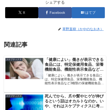
シェアする
X
Facebook
はてブ
草野直樹（かやのなおき）
関連記事
「健康によい」働きが表示できる
スケプティクス
食品には、特定保健用食品、栄養
機能食品、機能性表示食品など3
種類の保健機能食品がある
「健康によい」働きが表示できる食品に
は、特定保健用食品、栄養機能食品、機
能性表示食品など3種類の保健機能食品が
ある。これらは薬品ではないが、国や事
業者による機能性の裏付けが行われたも
のである。では、薬品と保健機能食品は
死んでから、爪や髪やヒゲが伸び
スケプティクス
何が違うのか。
るという話はオカルトなのか。い
や、それはスケプティクスに考え