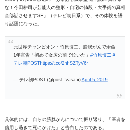
な！今田耕司が芸能人の整形・自宅の値段・大手術の真相
全部話させますSP』（テレビ朝日系）で、その体験を語
り話題になった。
元世界チャンピオン・竹原慎二、膀胱がんで余命
1年宣告「初めて女房の前で泣いた」
#竹原慎二
#
テレ朝POST
https://t.co/2hhSZTyV6r
— テレ朝POST (@post_tvasahi)
April 5, 2019
具体的には、自らの膀胱がんについて振り返り、「医者を
信用し過ぎて死にかけた」と告白したのである。