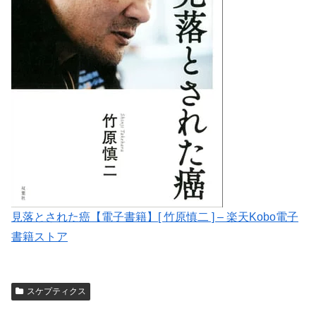
見落とされた癌【電子書籍】[ 竹原慎二 ] – 楽天Kobo電子
書籍ストア
スケプティクス