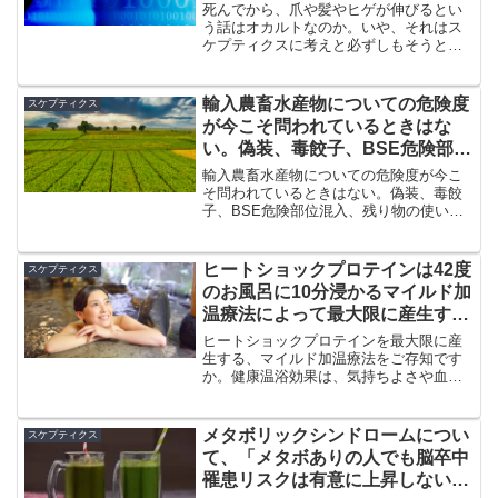
と必ずしもそうとはいえない
死んでから、爪や髪やヒゲが伸びるとい
う話はオカルトなのか。いや、それはス
ケプティクスに考えと必ずしもそうとは
いえないという話だ。ただし、それをも
って死んだ人が生き返った、死んだ人に
も生命力があるということにはならな
輸入農畜水産物についての危険度
スケプティクス
い。
が今こそ問われているときはな
い。偽装、毒餃子、BSE危険部位
混入、残り物の使い回しなど報道
輸入農畜水産物についての危険度が今こ
そ問われているときはない。偽装、毒餃
子、BSE危険部位混入、残り物の使い回
しなど報道されているからだ。食料自給
率とともに、「食べ物が安くなりすぎて
いる」ことにも問題はあるのではないだ
ヒートショックプロテインは42度
スケプティクス
ろうか。
のお風呂に10分浸かるマイルド加
温療法によって最大限に産生する
健康温浴効果
ヒートショックプロテインを最大限に産
生する、マイルド加温療法をご存知です
か。健康温浴効果は、気持ちよさや血流
の活発化だけでなく、ヒートショックプ
ロテインを産生します。それは、42度の
お風呂に10分浸かるだけでいい素晴らし
メタボリックシンドロームについ
スケプティクス
い健康法です。
て、「メタボありの人でも脳卒中
罹患リスクは有意に上昇しない」