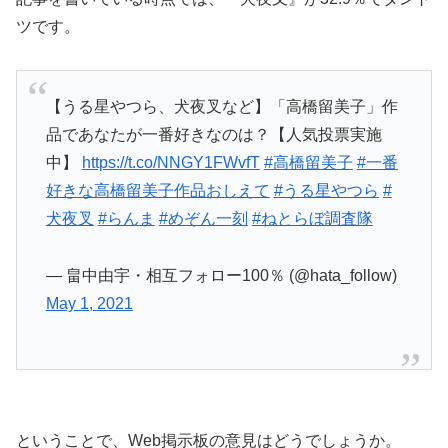
ツです。
【うる星やつら、犬夜叉など】「高橋留美子」作
品であなたが一番好きなのは？【人気投票実施
中】
https://t.co/NNGY1FWvfT
#高橋留美子
#一番
好きな高橋留美子作品おしえて
#うる星やつら
#
犬夜叉
#らんま
#めぞん一刻
#ねとらぼ調査隊
— 畠中由宇・相互フォロー100％ (@hata_follow)
May 1, 2021
ということで、Web掲示板の意見はどうでしょうか。