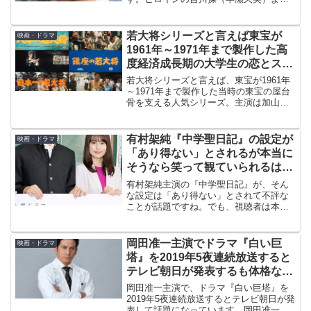
も、小林弘二（森田健作）の剣道のライ
バルであった丹下竜子（小川ひろみ）の
方が良かったという意見が多数の理由を
若大将シリーズと言えば東宝が
映画・ドラマ
考えてみました。
1961年～1971年まで製作した高
度経済成長期の大学生の恋とスポ
ーツを描く加山雄三主演作
若大将シリーズと言えば、東宝が1961年
～1971年まで製作した当時の東宝の屋台
骨を支える人気シリーズ。主演は加山雄
三。高度経済成長期の大学生の恋とスポ
ーツを描き、マドンナは前半が星由里子
演じるスミちゃん、後半が酒井和歌子演
有村架純『中学聖日記』の設定が
映画・ドラマ
じるせっちゃんでした。
「あり得ない」とされるが本当に
そうなら笑って観ていられるはず
で本音は別だという声
有村架純主演の『中学聖日記』が、そん
な設定は「あり得ない」とされて不評な
ことが話題ですね。でも、視聴者は本当
に「あり得ない」とおもっているのでし
ょうか。ならもっと気楽に「作り話」と
思えるはず。ムキになるのは逆の本音が
岡田准一主演でドラマ『白い巨
映画・ドラマ
あるからでしょう。
塔』を2019年5夜連続放送すると
テレビ朝日が発表するも体格など
イメージの違いが話題に
岡田准一主演で、ドラマ『白い巨塔』を
2019年5夜連続放送するとテレビ朝日が発
表して話題になっています。岡田准一