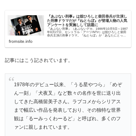
『あぶない刑事』は舘ひろしと柴田恭兵が主演し
た刑事ドラマだが『ねとらぼ』が登場人物の人気
アンケートを実施しして話題に
『あぶない刑事』（あぶないデカ、1986年10月5日～1987
年9月27日、セントラル・アーツ/NTV）は舘ひろしと柴田
恭兵主演の刑事ドラマ。『ねとらぼ』が「あなたにとっ
て、あぶない刑事の推しは誰？」というアンケートを実施
fromsite.info
した結果を発表して...
記事にはこう記されています。
1978年のデビュー以来、「うる星やつら」「めぞ
ん一刻」「犬夜叉」など数々の名作を世に送り出
してきた高橋留美子さん。ラブコメからシリアス
まで幅広い作品を発表しており、その独特な世界
観は「るーみっくわーるど」と呼ばれ、多くのフ
ァンに親しまれています。