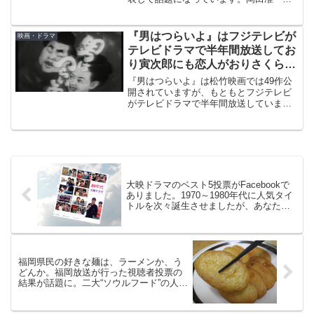
は、「やるからには財前五郎を味わい尽
くす」と意気込んでいますが、懐疑的な
点もいくつかありネットでは喧々諤々で
『男はつらいよ』はフジテレビが
映画・ドラマ
す。
テレビドラマで半年間放送してお
り寅次郎にも恋人がおりさくらに
も結婚前に別の恋人が
『男はつらいよ』は松竹映画では49作公
開されていますが、もともとフジテレビ
がテレビドラマで半年間放送していまし
た。映画の少なくとも最初の2作は、その
テレビの設定を「原作」としているよう
に思うので、テレビドラマを振り返って
みます。
大映ドラマのベスト5投票がFacebookで
ありました。1970～1980年代に人気タイ
トルを次々誕生させましたが、あなたの
ベスト5は？
福岡県民の好きな麺は、ラーメンか、う
どんか。福岡放送が行った視聴者投票の
結果が話題に。二大“ソウルフード”の人気
投票