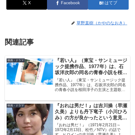
X
Facebook
はてブ
草野直樹（かやのなおき）
関連記事
『若い人』（東宝・サンミュージ
映画・ドラマ
ック提携作品、1977年）は、石
坂洋次郎の同名の青春小説を桜田
淳子の主演と主題歌で映画化
『若い人』（東宝・サンミュージック提
携作品、1977年）は、石坂洋次郎の同名
の青春小説を桜田淳子の主演と主題歌で
映画化したものです。『気まぐれヴィー
ナス』のB面として主題歌『若い人のテー
マ』ともども、44年前の5月15日にリリー
『おれは男だ！』は吉川操（早瀬
映画・ドラマ
スされました。
久美）よりも丹下竜子（小川ひろ
み）の方が良かったという意見が
多数である理由を考える
『おれは男だ！』（1971年2月21日～
1972年2月13日、松竹／NTV）の話で
す。ヒロインの吉川操（早瀬久美）より