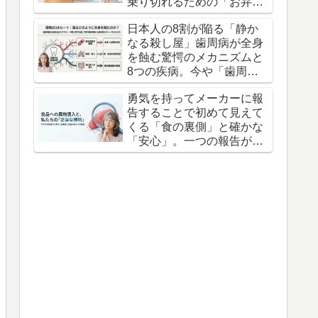
乗り切れるための「お弁当
の防衛術」3つの知恵
日本人の8割が陥る「静か
なる殺し屋」歯周病が全身
を蝕む驚愕のメカニズムと
8つの疾病。今や「歯周病
は万病のもと」とすら言わ
勇気を持ってメーカーに報
れている。
告することで初めて見えて
くる「食の裏側」と確かな
「安心」。一つの報告が不
信感を信頼へと変えます