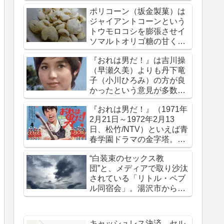
拐・監禁された事件です
ポリコーン（坂金製菓）は
ジャイアントコーンという
トウモロコシを膨張させイ
ソマルトオリゴ糖の甘く軽
い味がついたお菓子
『おれは男だ！』は吉川操
（早瀬久美）よりも丹下竜
子（小川ひろみ）の方が良
かったという意見が多数で
ある理由を考える
『おれは男だ！』（1971年
2月21日～1972年2月13
日、松竹/NTV）といえば青
春学園ドラマの金字塔。50
年前の今日放送開始された
“白装束のセックス教
団”と、メディアで取り沙汰
されている「リトル・ペブ
ル同宿会」。湯沢市から上
京していたことを報じる
キャッシュレス決済、セル