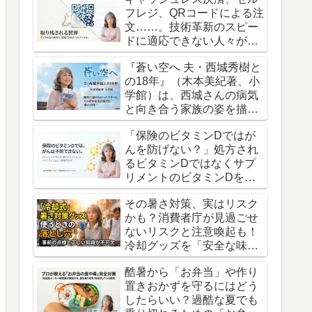
フレジ、QRコードによる注
文……。技術革新のスピー
ドに適応できない人々が置
き去りにされていく現実。
『蒼い空へ 夫・西城秀樹と
の18年』（木本美紀著、小
学館）は、西城さんの病気
と向き合う家族の姿を描い
た、渾身の記録です。
「保険のビタミンDではが
んを防げない？」処方され
るビタミンDではなくサプ
リメントのビタミンDを摂
るべきという衝撃の真実
その暑さ対策、実はリスク
かも？消費者庁が見過ごせ
ないリスクと注意喚起も！
冷却グッズを「安全な味
方」にするための意外な盲
酷暑から「お弁当」や作り
点
置きおかずを守るにはどう
したらいい？過酷な夏でも