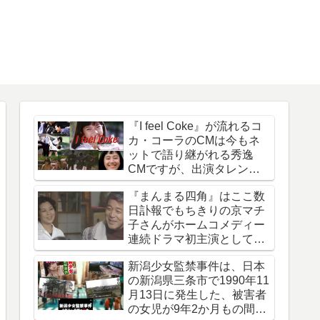
『I feel Coke』が流れるコ
カ・コーラのCMは今もネ
ットで語り継がれる秀逸
CMですが、出演タレント
は今どうしているのでしょ
『まんまる四角』はここ数
う
日訃報でもちきりの京マチ
子さんがホームコメディー
連続ドラマ初主演として話
題になった作品
新潟少女監禁事件は、日本
の新潟県三条市で1990年11
月13日に発生した、被害者
の女児が9年2か月もの間誘