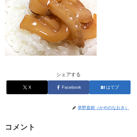
シェアする
X
Facebook
はてブ
草野直樹（かやのなおき）
コメント