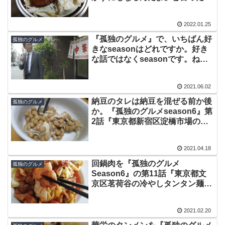
は『孤独のグルメSeason5』第7
話
2022.01.25
『孤独のグルメ』で、いちばん好
孤独のグルメ
きなseasonはどれですか。好き
な話ではなくseasonです。ねと
らぼ調査隊が投票募集中です
2021.06.02
納豆のタレは納豆を混ぜる前か後
孤独のグルメ
か。『孤独のグルメseason6』第
2話『東京都新宿区淀橋市場の豚
バラ生姜焼き定食』放送後の論争
2021.04.18
回鍋肉を『孤独のグルメ
孤独のグルメ
Season6』の第11話『東京都文
京区茗荷谷の冷やしタンタン麺と
回鍋肉』に刺激されいただきまし
た
2021.02.20