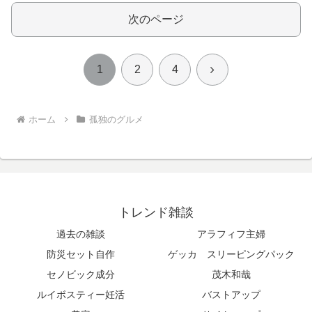
次のページ
次
1
2
4
へ
ホーム
孤独のグルメ
トレンド雑談
過去の雑談
アラフィフ主婦
防災セット自作
ゲッカ スリーピングパック
セノビック成分
茂木和哉
ルイボスティー妊活
バストアップ