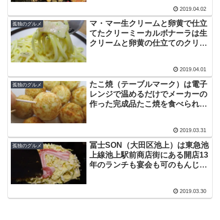
2019.04.02
マ・マー生クリームと卵黄で仕立
孤独のグルメ
てたクリーミーカルボナーラは生
クリームと卵黄の仕立てのクリー
ミーカルボナーラです
2019.04.01
たこ焼（テーブルマーク）は電子
孤独のグルメ
レンジで温めるだけでメーカーの
作った完成品たこ焼を食べられる
調理済み冷凍食品です
2019.03.31
冨士SON（大田区池上）は東急池
孤独のグルメ
上線池上駅前商店街にある開店13
年のランチも宴会も可のもんじゃ
焼きとお好み焼きの店
2019.03.30