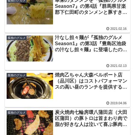
華栄のタンメンを『孤独のグルメ
孤独のグルメ
Season7』の第4話『群馬県甘楽
郡下仁田町のタンメンと豚すき焼
き』に刺激され啜りました
2021.02.16
汁なし担々麺が『孤独のグルメ
孤独のグルメ
Season1』の第3話『豊島区池袋
の汁なし担々麺』に登場したので
さっそく自分で作ってみました
2021.02.13
焼肉乙ちゃん大森ベルポート店
孤独のグルメ
（品川区）はコストパフォーマン
スの高い昼のランチを提供する一
頭買い国産牛肉の提供店
2019.04.06
炭火焼肉七輪房環八蒲田店（大田
孤独のグルメ
区蒲田）の豚トロは首まわり肉で
脂が好きな人は泣いて喜ぶ豚肉の
美味しい部位のひとつ