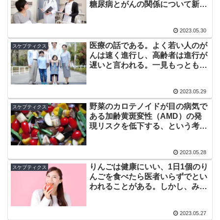
糖尿病とがんの関係について新聞
の連載で解説
2023.05.30
医療の話である。よく若い人のが
スケプティクス
んは速く進行し、高齢者は進行が
遅いと言われる。一見もっともな
感じがしないでもないか？
2023.05.29
野菜のカロテノイドが目の病気で
スケプティクス
ある加齢黄斑変性（AMD）の発
現リスクを低下する、という考察
ができる疫学調査が発表された
2023.05.28
りんごは健康にいい、1日1個のり
スケプティクス
んごを食べたら医者いらずでとい
われることがある。しかし、みか
んや柿でも同じことが言われる。
2023.05.27