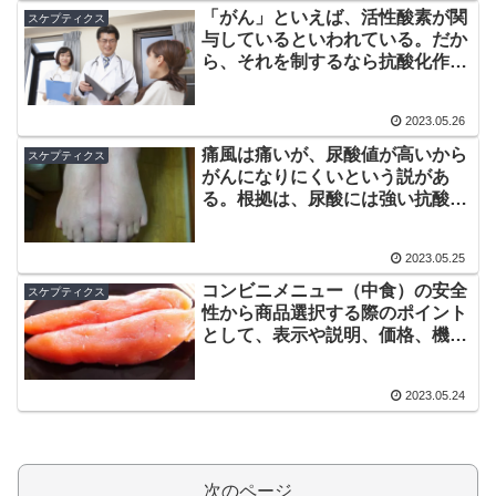
「がん」といえば、活性酸素が関
スケプティクス
与しているといわれている。だか
ら、それを制するなら抗酸化作用
のあるサプリメントがいいと思
う。
2023.05.26
痛風は痛いが、尿酸値が高いから
スケプティクス
がんになりにくいという説があ
る。根拠は、尿酸には強い抗酸化
作用があることらしい。
2023.05.25
コンビニメニュー（中食）の安全
スケプティクス
性から商品選択する際のポイント
として、表示や説明、価格、機
能、安全性などが重要と言われ
る。
2023.05.24
次のページ