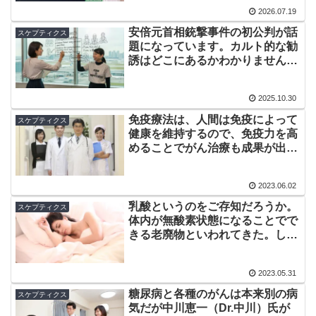
2026.07.19
安倍元首相銃撃事件の初公判が話
スケプティクス
題になっています。カルト的な勧
誘はどこにあるかわかりません。
たとえば「偽装勧誘」といっ
て……
2025.10.30
免疫療法は、人間は免疫によって
スケプティクス
健康を維持するので、免疫力を高
めることでがん治療も成果が出せ
る、という治療療法、
2023.06.02
乳酸というのをご存知だろうか。
スケプティクス
体内が無酸素状態になることでで
きる老廃物といわれてきた。しか
し、疲労物質は別という意見も
2023.05.31
糖尿病と各種のがんは本来別の病
スケプティクス
気だが中川恵一（Dr.中川）氏が