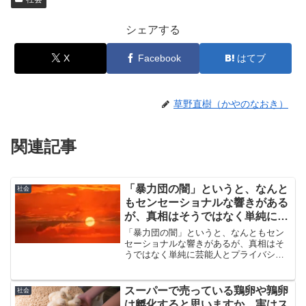
シェアする
X
Facebook
はてブ
草野直樹（かやのなおき）
関連記事
「暴力団の闇」というと、なんと
社会
もセンセーショナルな響きがある
が、真相はそうではなく単純に芸
能人とプライバシーの問題という
「暴力団の闇」というと、なんともセン
場合も
セーショナルな響きがあるが、真相はそ
うではなく単純に芸能人とプライバシー
の問題という場合もあるから注意が必要
です。たとえば、杉浦太陽さんをめぐる
報道にもそれがあった。みなさんはどう
スーパーで売っている鶏卵や鶉卵
社会
考えますか。
は孵化すると思いますか。実はス