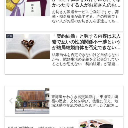
かったりする人がお坊さんのお
経、戒名などを買うサービス
お坊さん派遣サービスご存知ですか。葬
儀・戒名費用が高すぎる、寺の檀家でも
ない人がお経のお坊さんを派遣してもら
ったり戒名を買ったりするサービスで
す。金額も一律で明朗会計ですが、一律
に金額を決め商品化し金儲けに走ってい
「契約結婚」と称する内容は未入
社会
るとの批判もあります。
籍で互いの性的関係不干渉という
が結局結婚自体を否定できないけ
ど自信もないだけの話
結婚自体を否定できないけど自信もない
から、結婚生活の定義を全部否定してい
るとしか思えない「契約結婚」が話題に
なっています。結婚の定義に沿わない実
態は結婚とはいわないし結婚と自称する
必要もありませんが、下記の夫婦の考え
はどう思われますか。
東海道かわさき宿交流館は、東海道川崎
宿の歴史、文化を学び、後世に伝え、地
域活動や交流の拠点をめざした入館無料
の施設