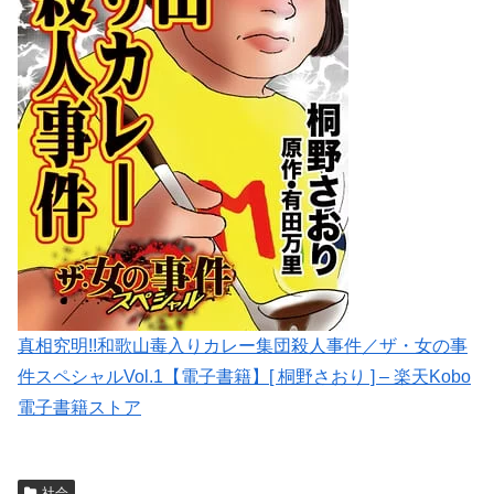
真相究明!!和歌山毒入りカレー集団殺人事件／ザ・女の事
件スペシャルVol.1【電子書籍】[ 桐野さおり ] – 楽天Kobo
電子書籍ストア
社会