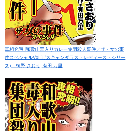
真相究明!!和歌山毒入りカレー集団殺人事件／ザ・女の事
件スペシャルVol.1 (スキャンダラス・レディース・シリー
ズ) – 桐野 さおり, 有田 万里