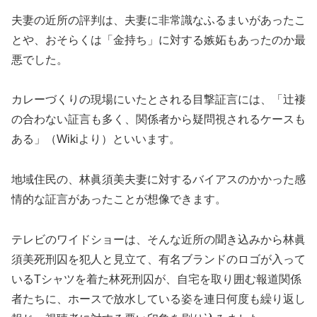
夫妻の近所の評判は、夫妻に非常識なふるまいがあったこ
とや、おそらくは「金持ち」に対する嫉妬もあったのか最
悪でした。
カレーづくりの現場にいたとされる目撃証言には、「辻褄
の合わない証言も多く、関係者から疑問視されるケースも
ある」（Wikiより）といいます。
地域住民の、林眞須美夫妻に対するバイアスのかかった感
情的な証言があったことが想像できます。
テレビのワイドショーは、そんな近所の聞き込みから林眞
須美死刑囚を犯人と見立て、有名ブランドのロゴが入って
いるTシャツを着た林死刑囚が、自宅を取り囲む報道関係
者たちに、ホースで放水している姿を連日何度も繰り返し