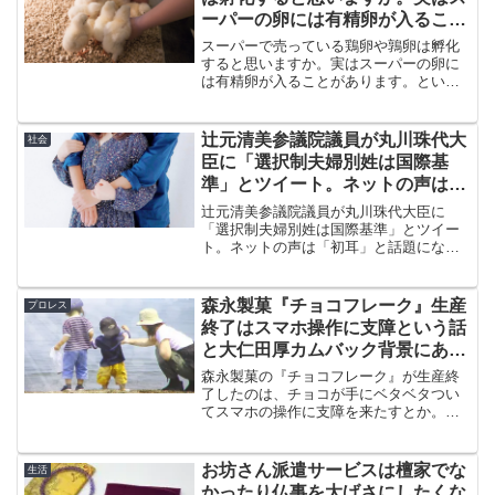
ーパーの卵には有精卵が入ること
があります。ということは……
スーパーで売っている鶏卵や鶉卵は孵化
すると思いますか。実はスーパーの卵に
は有精卵が入ることがあります。という
ことは……。孵化させるかどうかはとも
かくとして、受精されている有精卵は無
精卵に比べて栄養の違いはどうだと思わ
辻元清美参議院議員が丸川珠代大
社会
れますか。
臣に「選択制夫婦別姓は国際基
準」とツイート。ネットの声は
「初耳」と話題になっています
辻元清美参議院議員が丸川珠代大臣に
「選択制夫婦別姓は国際基準」とツイー
ト。ネットの声は「初耳」と話題になっ
ています。調べてみましたが、日本式の
選択制夫婦別姓を採用しているのはニュ
ージーランド、オーストラリア、デンマ
森永製菓『チョコフレーク』生産
プロレス
ークなどむしろ少数です。
終了はスマホ操作に支障という話
と大仁田厚カムバック背景にある
プロレス界の依存問題
森永製菓の『チョコフレーク』が生産終
了したのは、チョコが手にベタベタつい
てスマホの操作に支障を来たすとか。そ
こまでしてスマホをしなければならない
のでしょうか。大仁田厚の場合は、大仁
田厚に依存しているというプロレス界の
お坊さん派遣サービスは檀家でな
生活
問題も感じます。
かったり仏事を大げさにしたくな