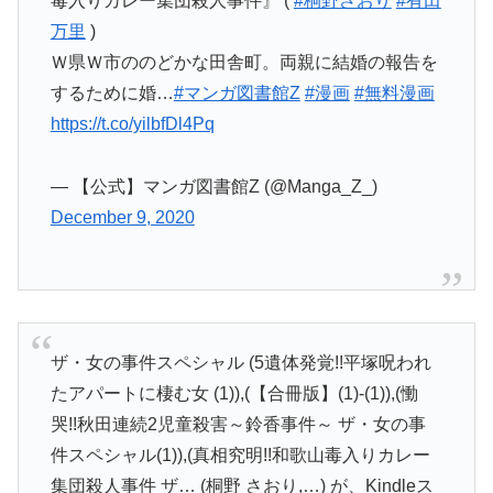
毒入りカレー集団殺人事件』 (
#桐野さおり
#有田
万里
)
Ｗ県Ｗ市ののどかな田舎町。両親に結婚の報告を
するために婚…
#マンガ図書館Z
#漫画
#無料漫画
https://t.co/yilbfDl4Pq
— 【公式】マンガ図書館Z (@Manga_Z_)
December 9, 2020
ザ・女の事件スペシャル (5遺体発覚!!平塚呪われ
たアパートに棲む女 (1)),(【合冊版】(1)-(1)),(慟
哭!!秋田連続2児童殺害～鈴香事件～ ザ・女の事
件スペシャル(1)),(真相究明!!和歌山毒入りカレー
集団殺人事件 ザ… (桐野 さおり,…) が、Kindleス