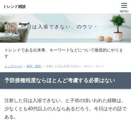
トレンド雑談
MENU
注射した日は入浴できない、のウソ・
ホント
トレンドである出来事、キーワードなどについて徹底的にやりま
す
トップページ
＞
科学・医学
＞ 注射した日は入浴できない、のウソ・ホント
予防接種程度ならほとんど考慮する必要はない
注射した日は入浴できない、と子供の頃いわれた経験は、
少なくとも40代以上の人ならあるだろう。今日はその話で
ある。