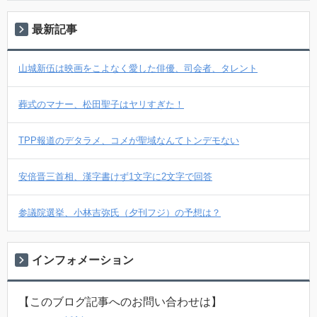
最新記事
山城新伍は映画をこよなく愛した俳優、司会者、タレント
葬式のマナー、松田聖子はヤリすぎた！
TPP報道のデタラメ、コメが聖域なんてトンデモない
安倍晋三首相、漢字書けず1文字に2文字で回答
参議院選挙、小林吉弥氏（夕刊フジ）の予想は？
インフォメーション
【このブログ記事へのお問い合わせは】