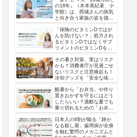
の18年』（木本美紀著、小
学館）は、西城さんの病気
と向き合う家族の姿を描い
た、渾身の記録です。
「保険のビタミンDではが
んを防げない？」処方され
るビタミンDではなくサプ
リメントのビタミンDを摂
るべきという衝撃の真実
その暑さ対策、実はリスク
かも？消費者庁が見過ごせ
ないリスクと注意喚起も！
冷却グッズを「安全な味
方」にするための意外な盲
酷暑から「お弁当」や作り
点
置きおかずを守るにはどう
したらいい？過酷な夏でも
乗り切れるための「お弁当
の防衛術」3つの知恵
日本人の8割が陥る「静か
なる殺し屋」歯周病が全身
を蝕む驚愕のメカニズムと