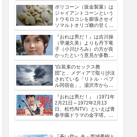
拐・監禁された事件です
ポリコーン（坂金製菓）は
ジャイアントコーンという
トウモロコシを膨張させイ
ソマルトオリゴ糖の甘く軽
い味がついたお菓子
『おれは男だ！』は吉川操
（早瀬久美）よりも丹下竜
子（小川ひろみ）の方が良
かったという意見が多数で
ある理由を考える
“白装束のセックス教
団”と、メディアで取り沙汰
されている「リトル・ペブ
ル同宿会」。湯沢市から上
京していたことを報じる
『おれは男だ！』（1971年
2月21日～1972年2月13
日、松竹/NTV）といえば青
春学園ドラマの金字塔。50
年前の今日放送開始された
『蒼い空へ 夫・西城秀樹と