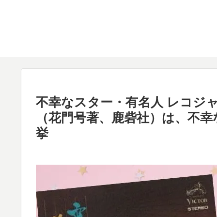
不幸なスター・有名人 レコジャケ
（花門号著、鹿砦社）は、不幸
挙