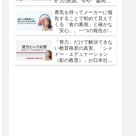
8つの疾病。今や「歯周病
は万病のもと」とすら言わ
勇気を持ってメーカーに報
れている。
告することで初めて見えて
くる「食の裏側」と確かな
「安心」。一つの報告が不
信感を信頼へと変えます
「努力」だけで解決できな
い教育格差の真実。「シャ
ドー・エデュケーション
（影の教育）」が日本社会
に刻み込んだ深い溝があ
る。