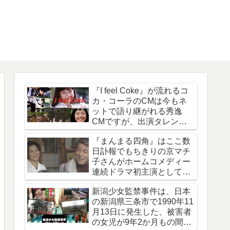
『I feel Coke』が流れるコ
カ・コーラのCMは今もネ
ットで語り継がれる秀逸
CMですが、出演タレント
は今どうしているのでしょ
『まんまる四角』はここ数
う
日訃報でもちきりの京マチ
子さんがホームコメディー
連続ドラマ初主演として話
題になった作品
新潟少女監禁事件は、日本
の新潟県三条市で1990年11
月13日に発生した、被害者
の女児が9年2か月もの間誘