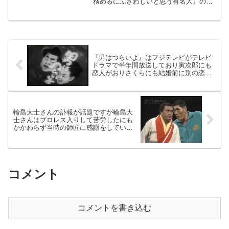
務めるにふさわしいと思う有名人』の第1
位に選出されたそうです。かつては若大
将として一世を風靡し、かつ借金や怪我
や火災などを経験した人生の陰翳に富む
加山雄三さんの選出は頷けます。
『男はつらいよ』はフジテレビがテレビ
ドラマで半年間放送しており寅次郎にも
恋人がおりさくらにも結婚前に別の恋人
が
輪島大士さんの訃報が話題ですが輪島大
士さんはプロレス入りして苦労したにも
かかわらず当時の師匠に感謝をしていま
す
コメント
コメントを書き込む