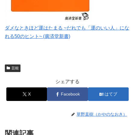
ダメなときほど運はたまる ~だれでも「運のいい人」にな
れる50のヒント~ (廣済堂新書)
芸能
シェアする
X
Facebook
はてブ
草野直樹（かやのなおき）
関連記事