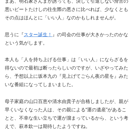
まあ、明石家さんまが誘っても、決して引退しない滑舌の
悪いビートたけしの往生際の悪さに比べれば、少なくとも
その点はほんとに「いい人」なのかもしれませんが。
思うに『
スター誕生！
』の司会の仕事が大きかったのかな
という気がします。
本人も「人を持ち上げる仕事」は「いい人」にならざるを
得ないので最初は断ったらしいのですが、いざやってみた
ら、予想以上に坂本九の『見上げてごらん夜の星を』みた
いな番組になってしまいました。
母子家庭の山口百恵や清水由貴子が合格しましたが、親が
早くいなくなった人は、その親による“運の遺産”があるこ
とと、不幸な生い立ちで運が溜まっているから、という考
えで、萩本欽一は期待したようですね。