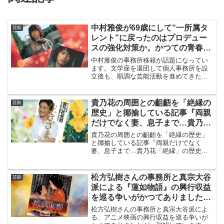
中村雅俊が69歳にして“一所属タ
芸能
レント”に戻ったのはプロデュー
スの強化対策か。かつての青春ス
ターは明日を向き再スタート
中村雅俊の事務所移籍が話題になってい
ます。文学座を退団して個人事務所を設
立後も、順調な芸能活動を進めてきたよ
うに思われましたが、1月1日付でノース
プロダクションに所属することになりま
した。やはり理由は、プロデュースの強
貴乃花の周囲との齟齬を「絶縁の
芸能
化対策のようです。
歴史」と揶揄している記事『両親
だけでなく妻、息子まで…貴乃花
「絶縁」の歴史』が話題
貴乃花の周囲との齟齬を「絶縁の歴史」
と揶揄している記事『両親だけでなく
妻、息子まで…貴乃花「絶縁」の歴史』
が話題です。しかし、絶縁と一口に言っ
ても事情も見方も様々ですし、そもそも
別れることがいつも悪いとは限りません
松方弘樹さんの事務所と真宗大谷
芸能
から、記事に突っ込んでみます。
派による『蓮如物語』の興行収益
を巡る争いがかつてありましたが
和解しました（2003年5月21日）
松方弘樹さんの事務所と真宗大谷派によ
る、アニメ映画の興行収益を巡る争いが