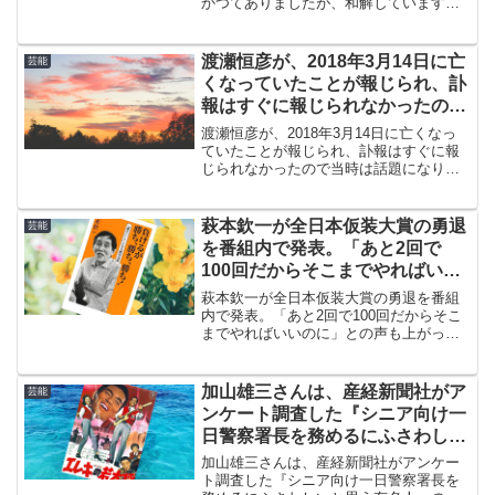
かつてありましたが、和解しています
（2003年5月21日）。浄土真宗中興の
祖・蓮如上人の生涯を描いたアニメ映画
『蓮如物語』の興行収益の配分をめぐる
渡瀬恒彦が、2018年3月14日に亡
芸能
齟齬でした。
くなっていたことが報じられ、訃
報はすぐに報じられなかったので
当時は話題になりました。
渡瀬恒彦が、2018年3月14日に亡くなっ
ていたことが報じられ、訃報はすぐに報
じられなかったので当時は話題になりま
した。渡哲也との兄弟関係、離婚した大
原麗子を自分の主演ドラマに呼び、それ
が彼女にとっての遺作になったなど話題
萩本欽一が全日本仮装大賞の勇退
芸能
になりました。
を番組内で発表。「あと2回で
100回だからそこまでやればいい
のに」という声が上がりますが…
萩本欽一が全日本仮装大賞の勇退を番組
内で発表。「あと2回で100回だからそこ
までやればいいのに」との声も上がって
います。しかし、だからこそ辞めたほう
がいいと考えるのが萩本欽一イズム。話
題の「余人を持って代えがたい」につい
加山雄三さんは、産経新聞社がア
芸能
ても考えてみました。
ンケート調査した『シニア向け一
日警察署長を務めるにふさわしい
と思う有名人』の第1位に選出
加山雄三さんは、産経新聞社がアンケー
ト調査した『シニア向け一日警察署長を