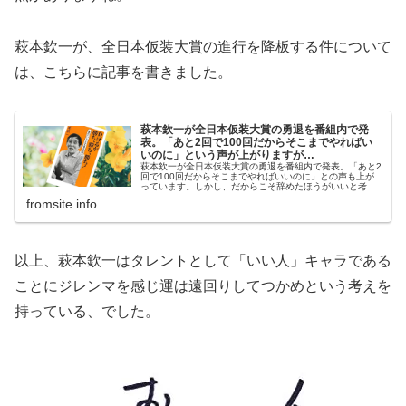
萩本欽一が、全日本仮装大賞の進行を降板する件について
は、こちらに記事を書きました。
萩本欽一が全日本仮装大賞の勇退を番組内で発
表。「あと2回で100回だからそこまでやればい
いのに」という声が上がりますが…
萩本欽一が全日本仮装大賞の勇退を番組内で発表。「あと2
回で100回だからそこまでやればいいのに」との声も上が
っています。しかし、だからこそ辞めたほうがいいと考え
るのが萩本欽一イズム。話題の「余人を持って代えがた
fromsite.info
い」についても考えてみました。
以上、萩本欽一はタレントとして「いい人」キャラである
ことにジレンマを感じ運は遠回りしてつかめという考えを
持っている、でした。