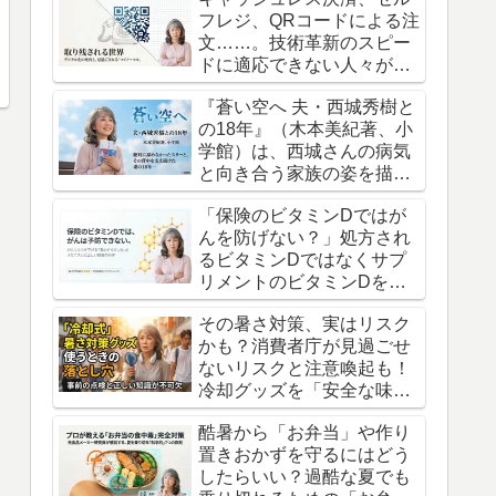
フレジ、QRコードによる注
文……。技術革新のスピー
ドに適応できない人々が置
き去りにされていく現実。
『蒼い空へ 夫・西城秀樹と
の18年』（木本美紀著、小
学館）は、西城さんの病気
と向き合う家族の姿を描い
た、渾身の記録です。
「保険のビタミンDではが
んを防げない？」処方され
るビタミンDではなくサプ
リメントのビタミンDを摂
るべきという衝撃の真実
その暑さ対策、実はリスク
かも？消費者庁が見過ごせ
ないリスクと注意喚起も！
冷却グッズを「安全な味
方」にするための意外な盲
酷暑から「お弁当」や作り
点
置きおかずを守るにはどう
したらいい？過酷な夏でも