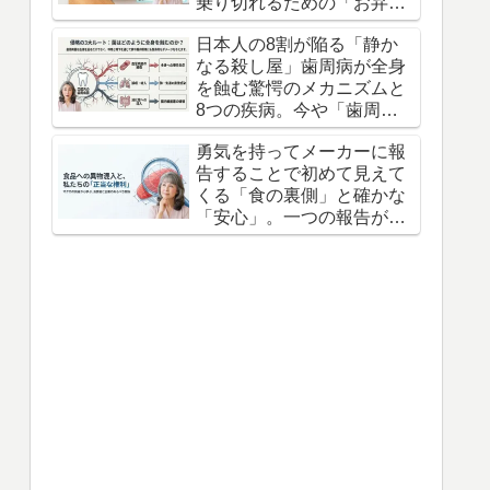
乗り切れるための「お弁当
の防衛術」3つの知恵
日本人の8割が陥る「静か
なる殺し屋」歯周病が全身
を蝕む驚愕のメカニズムと
8つの疾病。今や「歯周病
は万病のもと」とすら言わ
勇気を持ってメーカーに報
れている。
告することで初めて見えて
くる「食の裏側」と確かな
「安心」。一つの報告が不
信感を信頼へと変えます