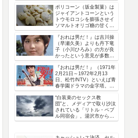
拐・監禁された事件です
ポリコーン（坂金製菓）は
ジャイアントコーンという
トウモロコシを膨張させイ
ソマルトオリゴ糖の甘く軽
い味がついたお菓子
『おれは男だ！』は吉川操
（早瀬久美）よりも丹下竜
子（小川ひろみ）の方が良
かったという意見が多数で
ある理由を考える
『おれは男だ！』（1971年
2月21日～1972年2月13
日、松竹/NTV）といえば青
春学園ドラマの金字塔。50
年前の今日放送開始された
“白装束のセックス教
団”と、メディアで取り沙汰
されている「リトル・ペブ
ル同宿会」。湯沢市から上
京していたことを報じる
キャッシュレス決済、セル