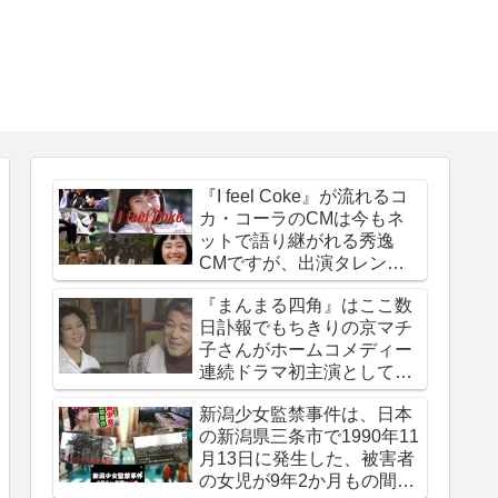
『I feel Coke』が流れるコ
カ・コーラのCMは今もネ
ットで語り継がれる秀逸
CMですが、出演タレント
は今どうしているのでしょ
『まんまる四角』はここ数
う
日訃報でもちきりの京マチ
子さんがホームコメディー
連続ドラマ初主演として話
題になった作品
新潟少女監禁事件は、日本
の新潟県三条市で1990年11
月13日に発生した、被害者
の女児が9年2か月もの間誘