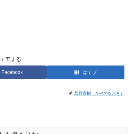
ェアする
Facebook
はてブ
草野直樹（かやのなおき）