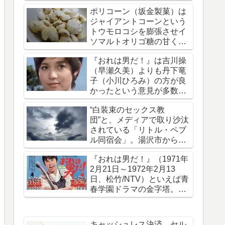
拐・監禁された事件です
ポリコーン（坂金製菓）は
ジャイアントコーンという
トウモロコシを膨張させイ
ソマルトオリゴ糖の甘く軽
い味がついたお菓子
『おれは男だ！』は吉川操
（早瀬久美）よりも丹下竜
子（小川ひろみ）の方が良
かったという意見が多数で
ある理由を考える
“白装束のセックス教
団”と、メディアで取り沙汰
されている「リトル・ペブ
ル同宿会」。湯沢市から上
京していたことを報じる
『おれは男だ！』（1971年
2月21日～1972年2月13
日、松竹/NTV）といえば青
春学園ドラマの金字塔。50
年前の今日放送開始された
キャッシュレス決済、セル