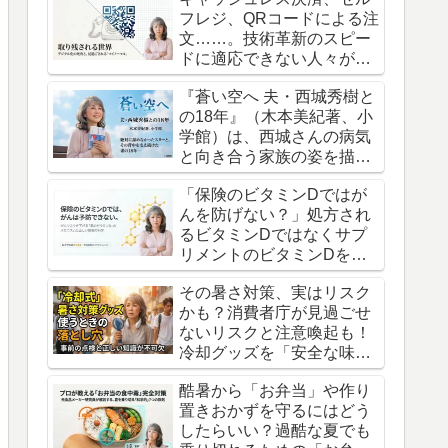
フレジ、QRコードによる注
文……。技術革新のスピー
ドに適応できない人々が置
き去りにされていく現実。
『蒼い空へ 夫・西城秀樹と
の18年』（木本美紀著、小
学館）は、西城さんの病気
と向き合う家族の姿を描い
た、渾身の記録です。
「保険のビタミンDではが
んを防げない？」処方され
るビタミンDではなくサプ
リメントのビタミンDを摂
るべきという衝撃の真実
その暑さ対策、実はリスク
かも？消費者庁が見過ごせ
ないリスクと注意喚起も！
冷却グッズを「安全な味
方」にするための意外な盲
酷暑から「お弁当」や作り
点
置きおかずを守るにはどう
したらいい？過酷な夏でも