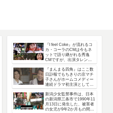
『I feel Coke』が流れるコ
カ・コーラのCMは今もネ
ットで語り継がれる秀逸
CMですが、出演タレント
は今どうしているのでしょ
『まんまる四角』はここ数
う
日訃報でもちきりの京マチ
子さんがホームコメディー
連続ドラマ初主演として話
題になった作品
新潟少女監禁事件は、日本
の新潟県三条市で1990年11
月13日に発生した、被害者
の女児が9年2か月もの間誘