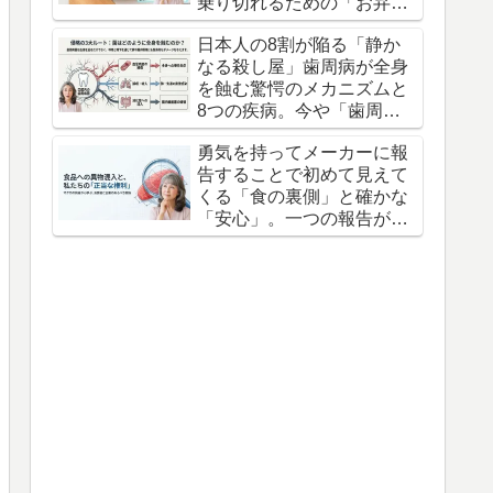
乗り切れるための「お弁当
の防衛術」3つの知恵
日本人の8割が陥る「静か
なる殺し屋」歯周病が全身
を蝕む驚愕のメカニズムと
8つの疾病。今や「歯周病
は万病のもと」とすら言わ
勇気を持ってメーカーに報
れている。
告することで初めて見えて
くる「食の裏側」と確かな
「安心」。一つの報告が不
信感を信頼へと変えます