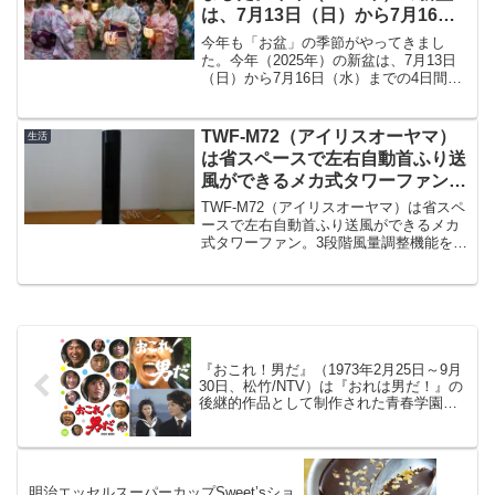
は、7月13日（日）から7月16日
（水）までの4日間です。
今年も「お盆」の季節がやってきまし
た。今年（2025年）の新盆は、7月13日
（日）から7月16日（水）までの4日間で
す。7月がお盆の地域では、この期間に新
盆を迎えます。主に東京や函館、金沢の
旧市街地など、一部の地域で行われてい
TWF-M72（アイリスオーヤマ）
生活
ます。
は省スペースで左右自動首ふり送
風ができるメカ式タワーファン。
3段階風量調整機能を搭載
TWF-M72（アイリスオーヤマ）は省スペ
ースで左右自動首ふり送風ができるメカ
式タワーファン。3段階風量調整機能を搭
載しています。重量は約3.0kgで切タイマ
ー機能搭載。寝る前にタイマーをしてお
けば、つけっぱなしにならず安心して休
むことができます。
『おこれ！男だ』（1973年2月25日～9月
30日、松竹/NTV）は『おれは男だ！』の
後継的作品として制作された青春学園ド
ラマ
明治エッセルスーパーカップSweet’sショ