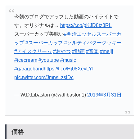
今朝のブログでアップした動画のハイライトで
す。オリジナルは→
https://t.co/pKJD8tz3RL
スーパーカップ美味い
#明治エッセルスーパーカ
ップ
#スーパーカップ
#ソルティバタークッキー
#アイスクリーム
#おやつ
#動画
#音楽
#meiji
#icecream
#youtube
#music
#garageband
https://t.co/Hj08XeyLYI
pic.twitter.com/JmnsLzsiDc
— W.D.Libaston (@wdlibaston1)
2019年3月31日
価格