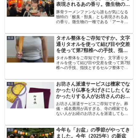
表現されるあの香り。微生物の一
種である「アーキア（古細菌）」
豚骨ラーメンファンなら誰もが気になる
が関与
独特の「酸臭・獣臭」とも表現されるあ
の香り。微生物の一種である「アーキア
（古細菌）」が関与していることが明ら
かになりました。九州産業大学の米満宗
明教授が、豚骨ラーメン特有の「あの香
タオル整体をご存知ですか。文字
生活
り」の謎を科学的に解明したのです。
通りタオルを使って結び目や交差
を使って第7頸椎への手技、指技
とするセルフ整体です
タオル整体をご存知ですか。文字通りタ
オルを使って結び目や交差を使って第7頸
椎への手技、指技とするセルフ整体で
す。『首痛・慢性の痛みがアッという間
に消える! タオル整体 完全保存版』（加
藤光博著、永岡書店）などからご紹介し
お坊さん派遣サービスは檀家でな
生活
ます。
かったり仏事を大げさにしたくな
かったりする人がお坊さんのお
経、戒名などを買うサービス
お坊さん派遣サービスご存知ですか。葬
儀・戒名費用が高すぎる、寺の檀家でも
ない人がお経のお坊さんを派遣してもら
ったり戒名を買ったりするサービスで
す。金額も一律で明朗会計ですが、一律
に金額を決め商品化し金儲けに走ってい
今年も「お盆」の季節がやってき
生活
るとの批判もあります。
ました。今年（2025年）の新盆