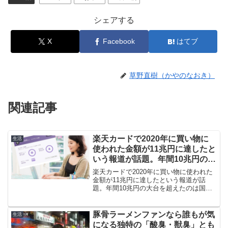
シェアする
X
Facebook
はてブ
草野直樹（かやのなおき）
関連記事
楽天カードで2020年に買い物に
生活
使われた金額が11兆円に達したと
いう報道が話題。年間10兆円の大
台を超えたのは国内初です
楽天カードで2020年に買い物に使われた
金額が11兆円に達したという報道が話
題。年間10兆円の大台を超えたのは国内
初です。私も2019年大晦日にダイヤモン
ド会員に仲間入りしました。報道では外
出を控えた「巣ごもり需要」が利用を伸
豚骨ラーメンファンなら誰もが気
生活
ばしたとのこと。
になる独特の「酸臭・獣臭」とも