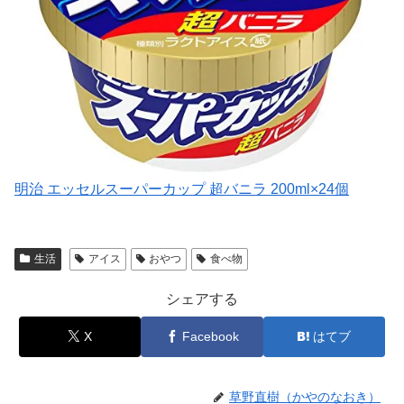
明治 エッセルスーパーカップ 超バニラ 200ml×24個
生活
アイス
おやつ
食べ物
シェアする
X
Facebook
はてブ
草野直樹（かやのなおき）