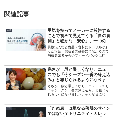
関連記事
勇気を持ってメーカーに報告する
生活
ことで初めて見えてくる「食の裏
側」と確かな「安心」。一つの報
告が不信感を信頼へと変えます
異物混入など食品・食材にトラブルがあ
った場合、製造者の改善につながるので
消費者気者からのフィードバックは行っ
たほうがいいという話です。勇気を持っ
てメーカーに報告することで初めて見え
てくる「食の裏側」と確かな「安心」。
寒さが一段と厳しくなり、ニュー
生活
一つの報告が不信感を信頼へと変えま
スでも「今シーズン一番の冷え込
す。
み」と報じられるようになりまし
た。そんな日に恋しくなるのがお
寒さが一段と厳しくなり、ニュースでも
でん
「今シーズン一番の冷え込み」と報じら
れるようになりました。そんな日に恋し
くなるのがおでんです。練り物は1割高と
いう情報もありますが、旬の美味しい野
菜をふんだんに使い、少しの練り物で工
「ため息」は単なる落胆のサイン
生活
夫を凝らしたおでんを作るのも、現代の
ではない？トリニティ・カレッ
知恵かもしれません。