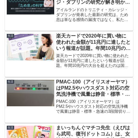
ジ・ダブリンの研究が解き明かす
呼吸と脳の意外なリセット・メカ
アイルランドのトリニティ・カレッジ・
ニズム
ダブリンが発表した最新の研究は、ため
息は単なる感情の漏洩ではなく、私たち
の身体と脳が注意力を立て直すために行
う能動的な「リセット・メカニズム」で
ある可能性が浮上したのです。私たちの
楽天カードで2020年に買い物に
生活
身体が密かに行っている「復旧作業」の
使われた金額が11兆円に達したと
正体を解き明かしていきましょう。
いう報道が話題。年間10兆円の大
台を超えたのは国内初です
楽天カードで2020年に買い物に使われた
金額が11兆円に達したという報道が話
題。年間10兆円の大台を超えたのは国内
初です。私も2019年大晦日にダイヤモン
ド会員に仲間入りしました。報道では外
出を控えた「巣ごもり需要」が利用を伸
PMAC-100（アイリスオーヤマ）
生活
ばしたとのこと。
はPM2.5やハウスダスト対応の空
気洗浄機で風量は静音・標準・急
速の3段階切り替えが可能
PMAC-100（アイリスオーヤマ）は
PM2.5やハウスダスト対応の空気洗浄機
で風量は静音・標準・急速の3段階切り替
えが可能です。急速モードは5分間運転
後、自動的に静音モードに切り替わりま
す。切タイマーもつき安全なチャイルド
まいっちんぐマチコ先生（えびは
生活
ロック機能付きです。
ら武司、復刊ドットコム）は、女