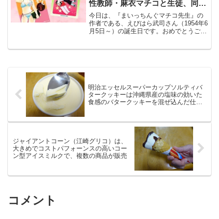
性教師・麻衣マチコと生徒、同僚
男性教師らとのエッチな騒動を描
今日は、『まいっちんぐマチコ先生』の
く
作者である、えびはら武司さん（1954年6
月5日～）の誕生日です。おめでとうござ
います。『少年チャレンジ』や『中二コ
ース』に連載されていた本作は、単行本
を280万部売り上げ、アニメ化もされた
1980年代の人気マンガです。
明治エッセルスーパーカップソルティバ
タークッキーは沖縄県産の塩味の効いた
食感のバタークッキーを混ぜ込んだ仕上
げ
ジャイアントコーン（江崎グリコ）は、
大きめでコストパフォーンスの高いコー
ン型アイスミルクで、複数の商品が販売
コメント