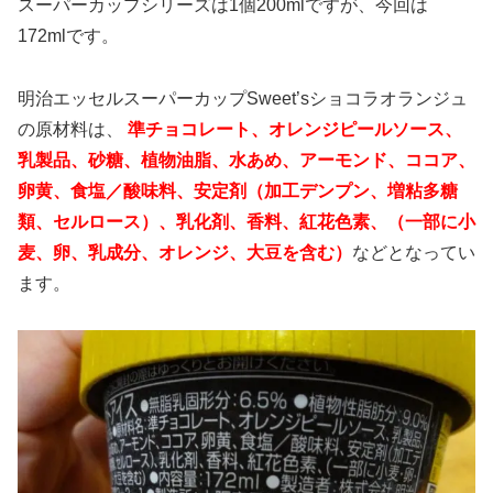
スーパーカップシリーズは1個200mlですが、今回は
172mlです。
明治エッセルスーパーカップSweet’sショコラオランジュ
の原材料は、
準チョコレート、オレンジピールソース、
乳製品、砂糖、植物油脂、水あめ、アーモンド、ココア、
卵黄、食塩／酸味料、安定剤（加工デンプン、増粘多糖
類、セルロース）、乳化剤、香料、紅花色素、（一部に小
麦、卵、乳成分、オレンジ、大豆を含む）
などとなってい
ます。