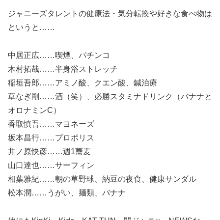
ジャニーズタレントの健康法・気分転換や好きな食べ物は
というと……
中居正広……喫煙、パチンコ
木村拓哉……半身浴ストレッチ
稲垣吾郎……アミノ酸、クエン酸、鍼治療
草なぎ剛……酒（笑）、必勝スタミナドリンク（バナナと
オロナミンC）
香取慎吾……マヨネーズ
坂本昌行……プロポリス
井ノ原快彦……週1蕎麦
山口達也……サーフィン
相葉雅紀……朝の草野球、納豆の夜食、健康サンダル
松本潤……うがい、麺類、バナナ