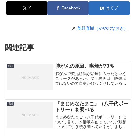
X
Facebook
はてブ
草野直樹（かやのなおき）
関連記事
肺がんの原因、喫煙が70％
雑談
肺がんで梨元勝氏が治療に入ったという
ニュースがあった。梨元勝氏は、喫煙者
ではないので自身がびっくりしているよ
うだ。ただ、それ以前に肺炎を何度か患
い、肺に古い病巣があったそうである。
中には、肺がんの原因について食生活を
している人もいる。いずれ...
「まじめなたまご」（八千代ポー
雑談
トリー）を調べる
まじめなたまご（八千代ポートリー）に
ついて書く。木酢液を使っていない鶏卵
について引き続き調べているが、まじめ
なたまごは、木酢液を使っていない鶏卵