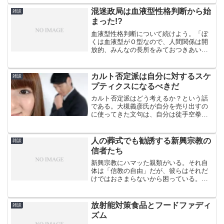
という。それだけでなく、ビタミン剤
や、黄身を黄色く見せるためのパプリカ
混迷政局は血液型性格判断から始
雑談
色素なども使っていないとい...
まった!?
血液型性格判断について続けよう。「ぼ
くは血液型がＯ型なので、人間関係は開
放的、みんなの長所をみておつきあいし
ようとしている」。これは94年1月26日付
の「ＶＩＥＷＳ」という雑誌のインタビ
ューで、新党さきがけの竹村正義代表が
カルト否定派は自分に対するスケ
雑談
「犬猿の仲」といわ...
プティクスになるべきだ
カルト否定派はどう考えるか？という話
である。大槻義彦氏が自分を売り出すの
に使ってきた文句は、自分は徒手空拳で
オカルトとその信奉者に立ち向かってい
る、という「弱者」論だ。自分の不都合
な人間には「抵抗勢力」というレッテル
人の葬式でも勧誘する新興宗教の
雑談
を貼ってしまう。
信者たち
新興宗教にハマッた親類がいる。それ自
体は「信教の自由」だが、彼らはそれだ
けではおさまらないから困っている。伝
統的な宗教の檀家と、新興宗教の信者の
いちばんの違いは、前者が個人的価値観
における信仰であるのに対し、彼らは信
放射能対策食品とフードファディ
雑談
仰以上に、他者をその教団...
ズム