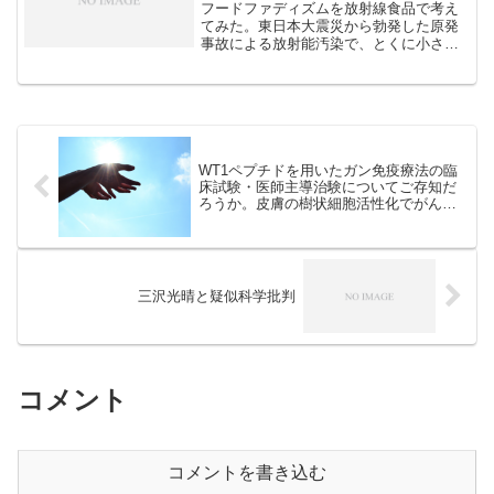
フードファディズムを放射線食品で考え
てみた。東日本大震災から勃発した原発
事故による放射能汚染で、とくに小さな
お子さんのいる家庭では食べ物の選択に
デリケートにならざるを得なくなってい
る。「放射性物質安全論」をふりまく識
者もいるが、東北・北関東...
WT1ペプチドを用いたガン免疫療法の臨
床試験・医師主導治験についてご存知だ
ろうか。皮膚の樹状細胞活性化でがんへ
の攻撃力を高める
三沢光晴と疑似科学批判
コメント
コメントを書き込む