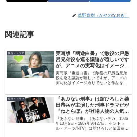
草野直樹（かやのなおき）
関連記事
実写版『幽遊白書』で敵役の戸愚
映画・ドラマ
呂兄弟役を巡る議論が喧しいです
が、アニメの実写化はイメージ通
りでないと作品を否定する場合も
実写版『幽遊白書』で敵役の戸愚呂兄弟
役を巡る議論が喧しいですが、アニメの
実写化はイメージ通りでないと作品を否
定する場合も少なくありません。それは
別作品だから当たり前の話なのに、勝手
に期待して勝手にがっかりしてしまうよ
『あぶない刑事』は舘ひろしと柴
映画・ドラマ
うです。
田恭兵が主演した刑事ドラマだが
『ねとらぼ』が登場人物の人気ア
ンケートを実施しして話題に
『あぶない刑事』（あぶないデカ、1986
年10月5日～1987年9月27日、セントラ
ル・アーツ/NTV）は舘ひろしと柴田恭兵
主演の刑事ドラマ。『ねとらぼ』が「あ