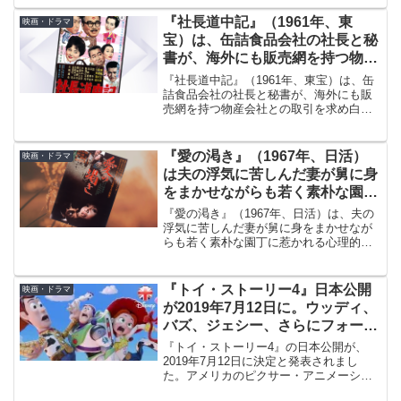
なたにとって、あぶない刑事の推しは
誰？」というアンケートを実施した結果
『社長道中記』（1961年、東
映画・ドラマ
を発表して話題になっています。
宝）は、缶詰食品会社の社長と秘
書が、海外にも販売網を持つ物産
会社との取引を求め白浜温泉に赴
『社長道中記』（1961年、東宝）は、缶
く
詰食品会社の社長と秘書が、海外にも販
売網を持つ物産会社との取引を求め白浜
温泉に赴きます。源氏鶏太の『随行さ
ん』を原作にしており、高度経済成長時
代の経営者やサラリーマンがよく描けて
『愛の渇き』（1967年、日活）
映画・ドラマ
います。
は夫の浮気に苦しんだ妻が舅に身
をまかせながらも若く素朴な園丁
に惹かれる心理的葛藤を描いた
『愛の渇き』（1967年、日活）は、夫の
浮気に苦しんだ妻が舅に身をまかせなが
らも若く素朴な園丁に惹かれる心理的葛
藤を描いた作品です。主演は浅丘ルリ子
で相手役は石立鉄男です。映画をご紹介
しながら2人についてもかんたんに振り返
『トイ・ストーリー4』日本公開
映画・ドラマ
ってみます。
が2019年7月12日に。ウッディ、
バズ、ジェシー、さらにフォーキ
ーという新キャラも発表
『トイ・ストーリー4』の日本公開が、
2019年7月12日に決定と発表されまし
た。アメリカのピクサー・アニメーショ
ン・スタジオによるコンピュータアニメ