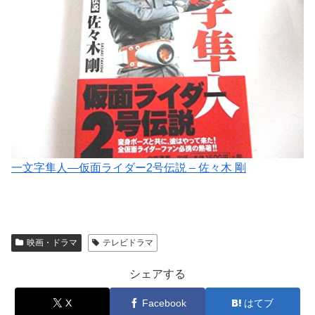
一文字隼人―仮面ライダー2号伝説 – 佐々木 剛
映画・ドラマ
テレビドラマ
シェアする
X
Facebook
はてブ