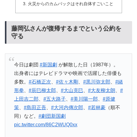
火災からのカムバックはそれ自体すごいこと
藤岡弘さんが復帰するまでという公約を
守る
今日は劇団
#新国劇
が解散した日（1987年）。
出身者にはテレビドラマや映画で活躍した俳優も
多数。
#石橋正次
、
#佐々木剛
、
#黒川弥太郎
、
#緒
形拳
、
#辰巳柳太郎
、
#大山克巳
、
#大友柳太朗
、
#
上田吉二郎
、
#五大路子
、
#美川陽一郎
、
#原健
策
、
#島田正吾
、
#大河内傳次郎
、
#若林豪
（順不
同）など。
#劇団新国劇
pic.twitter.com/86C2WUQ0xx