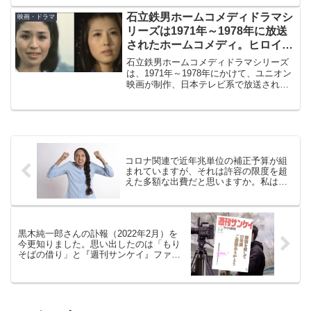
ーション映画。ウッディ、バズ、ジェシ
ー、さらにフォーキーという新キャラク
石立鉄男ホームコメディドラマシ
映画・ドラマ
ターも発表されています。
リーズは1971年～1978年に放送
されたホームコメディ。ヒロイン
MVPは松尾嘉代？大原麗子？
石立鉄男ホームコメディドラマシリーズ
は、1971年～1978年にかけて、ユニオン
映画が制作、日本テレビ系で放送された
ドラマです。すべて独身男性を演じた石
立鉄男の相手役としての女優が各作品に
登場しますが、とくに印象深いのが松尾
嘉代と大原麗子です。
コロナ関連で近年兆単位の補正予算が組
まれていますが、それは許容の限度を超
えた多額な出費だと思いますか。私は思
いません。
黒木純一郎さんの訃報（2022年2月）を
今更知りました。思い出したのは「もり
そばの借り」と『週刊サンケイ』ファイ
ナル号の“勝負”