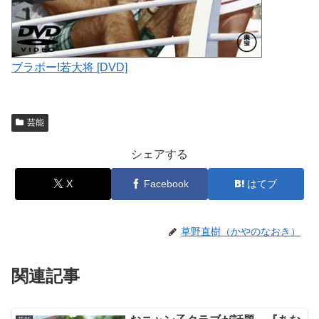
ブラボー!若大将 [DVD]
芸能
シェアする
X
Facebook
はてブ
草野直樹（かやのなおき）
関連記事