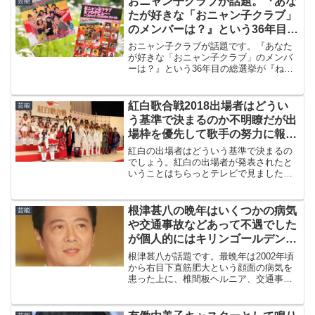
おニャン子クラブが話題。『あな
芸能
たが好きな「おニャン子クラブ」
のメンバーは？』という36年目の
総選挙が行われている
おニャン子クラブが話題です。『あなた
が好きな「おニャン子クラブ」のメンバ
ーは？』という36年目の総選挙が『ねと
らぼ』で行われているからです。実施期
間は3月18日まで、いにしえの『夕やけニ
ャンニャン』を思い出してあなたも清き
紅白歌合戦2018出場者はどうい
芸能
一票いかがですか。
う基準で決まるのか不明瞭だが出
場枠を優先して歌手の努力に報い
ないのは興ざめと嘆く件
紅白の出場者はどういう基準で決まるの
でしょう。紅白の出場者が発表されたと
いうことはちらっとテレビで見ました
が、具体的なメンバーは興味がなかった
ので知りませんでした。つまりそれほど
魅力あるメンバーではなくなっていると
根津甚八の晩年はいくつかの病気
芸能
いうことなのです。
や交通事故などあって不遇でした
が個人的にはキリンゴールデンビ
ターCMを思い出します
根津甚八が話題です。最晩年は2002年頃
から右目下直筋肥大という顔面の病気を
患った上に、椎間板ヘルニア、交通事
故、うつ病等もあって不遇でしたが、俳
優としての存在感は十分に示しました。
個人的にはキリンゴールデンビターCMを