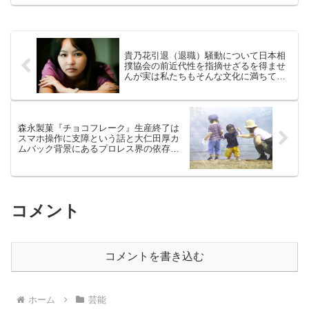
フランチャイズ制度による齟齬であり、
タレント商法の難しさを感じさせまし
た。
貴乃花引退（退職）騒動について日本相
撲協会の前近代性を指摘せざるを得ませ
んが実は私たちもそんな文化に満ちてい
る
森永製菓『チョコフレーク』生産終了は
スマホ操作に支障という話と大仁田厚カ
ムバック背景にあるプロレス界の依存問
題
コメント
コメントを書き込む
ホーム
芸能