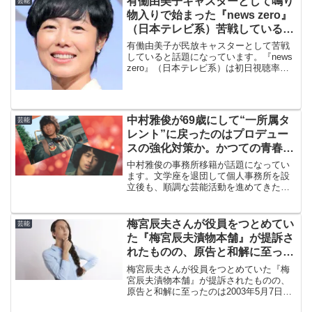
有働由美子キャスターとして鳴り
芸能
思い出します。
物入りで始まった『news zero』
（日本テレビ系）苦戦していると
話題になっている件
有働由美子が民放キャスターとして苦戦
していると話題になっています。『news
zero』（日本テレビ系）は初日視聴率が
10.0％、2日目も10.4％と好調だったもの
の、以降下降が続き12日目は4.6％。2週
間も経たないうちに半減と視聴率低迷...
中村雅俊が69歳にして“一所属タ
芸能
レント”に戻ったのはプロデュー
スの強化対策か。かつての青春ス
ターは明日を向き再スタート
中村雅俊の事務所移籍が話題になってい
ます。文学座を退団して個人事務所を設
立後も、順調な芸能活動を進めてきたよ
うに思われましたが、1月1日付でノース
プロダクションに所属することになりま
した。やはり理由は、プロデュースの強
梅宮辰夫さんが役員をつとめてい
芸能
化対策のようです。
た『梅宮辰夫漬物本舗』が提訴さ
れたものの、原告と和解に至った
のは2003年5月7日のことです
梅宮辰夫さんが役員をつとめていた『梅
宮辰夫漬物本舗』が提訴されたものの、
原告と和解に至ったのは2003年5月7日の
ことです。芸能人の知名度を利用した、