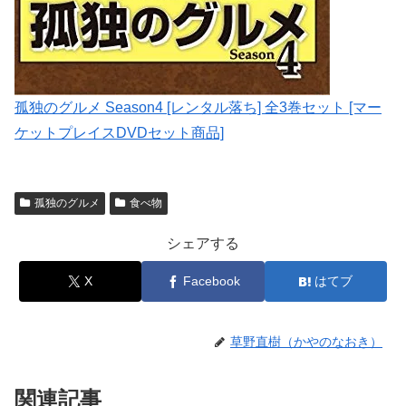
孤独のグルメ Season4 [レンタル落ち] 全3巻セット [マー
ケットプレイスDVDセット商品]
孤独のグルメ
食べ物
シェアする
X
Facebook
はてブ
草野直樹（かやのなおき）
関連記事