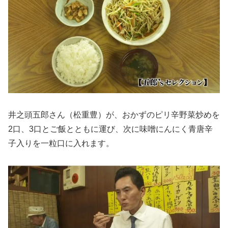
井之頭五郎さん（松重豊）が、おかずのピリ辛野菜炒めを
2口、3口とご飯とともに運び、次に味噌にんにく青唐辛
子入りを一粒口に入れます。