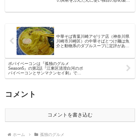
の具材をふんだんに使い独自の炒め製法
でパラッと仕上げました。大阪王将と冠
すだけあって味のコクと油にこだわり香
辛料もきかせたやみつき感のある奥深い
味に仕上がっています。
中華そば青葉川崎アゼリア店（神奈川県
川崎市川崎区）の中華そばとつけ麺は魚
介と動物系のダブルスープに定評があり
ます
ポパイベーコンは『孤独のグルメ
Season5』の第2話『江東区清澄白河のポ
パイベーコンとサンマクンセイ刺』で登
場です
コメント
コメントを書き込む
ホーム
孤独のグルメ