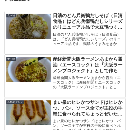
日清のどん兵衛鴨だしそば（日清
食べ物
食品）はどん兵衛鴨だしシリーズ
のリニューアル品で大豆鴨つくね
を採用して鴨の風味を向上
日清のどん兵衛鴨だしそば（日清食品）
は、『どん兵衛鴨だしシリーズ』のリニ
ューアル品です。鴨脂のうまみをきかせ
たやや甘めのつゆと、すすり心地の良い
真っすぐなそばは今回も健在。加えて、
今回は大豆鴨つくねを採用して鴨の風味
産経新聞大阪ラーメンあまから醤
食べ物
を高めています。
油（エースコック）は『大阪ラー
メンプロジェクト』として作られ
た昔ながらのカップ麺
産経新聞大阪ラーメンあまから醤油（エ
ースコック）は産経新聞とエースコック
の『大阪ラーメンプロジェクト』として
作られたカップ麺です。滑らかでのど越
しの良い弾力とコシのある麺と、あまか
らの味わいスープとうたわれた同商品を
まい泉のヒレかつサンドはヒレか
孤独のグルメ
味わってみました。
つ、パン、ソース全てが主役の手
軽に食べられてちょっとぜいたく
さもあるかつサンド
まい泉のヒレかつサンドはヒレかつ、パ
ン、ソース全てが主役の手軽に食べられ