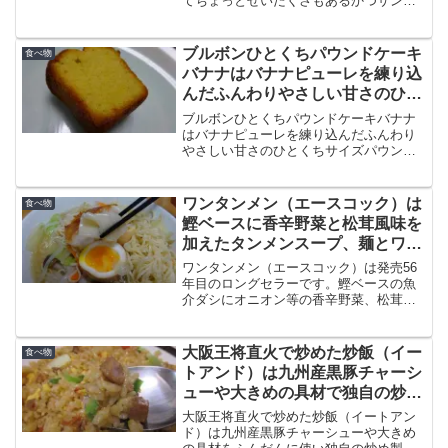
てちょっとぜいたくさもあるかつサンド
です。『孤独のグルメSeason4』第7話
（2014年8月20日放送）の『台東区鳥越
の明太クリームパスタとかつサンド』で
ブルボンひとくちパウンドケーキ
食べ物
刺激され購入しました。
バナナはバナナピューレを練り込
んだふんわりやさしい甘さのひと
くちサイズパウンドケーキ
ブルボンひとくちパウンドケーキバナナ
はバナナピューレを練り込んだふんわり
やさしい甘さのひとくちサイズパウンド
ケーキです。ふわっと広がる豊かなバナ
ナ風味のふんわりやさしい甘さが楽しめ
ます。135gの重量管理で、目安個数10個
ワンタンメン（エースコック）は
食べ物
が個包装されています。
鰹ベースに香辛野菜と松茸風味を
加えたタンメンスープ、麺とワン
タンの食感違いを味わう
ワンタンメン（エースコック）は発売56
年目のロングセラーです。鰹ベースの魚
介ダシにオニオン等の香辛野菜、松茸風
味を加えたコクのあるタンメンスープ
と、滑らかでコシのある麺と厚みのある
ワンタンで食感の違いを味わえる贅沢な
大阪王将直火で炒めた炒飯（イー
食べ物
インスタントラーメンです。
トアンド）は九州産黒豚チャーシ
ューや大きめの具材で独自の炒め
製法でパラッと仕上げ
大阪王将直火で炒めた炒飯（イートアン
ド）は九州産黒豚チャーシューや大きめ