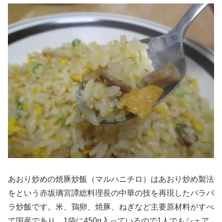
あおり炒めの焼豚炒飯（マルハニチロ）はあおり炒め製法
をという赤坂璃宮譚総料理長の中華の技を再現したパラパ
ラ炒飯です。米、鶏卵、焼豚、ねぎなど主要原材料がすべ
て国産であり、1袋に450g入っているので1人でもシェア