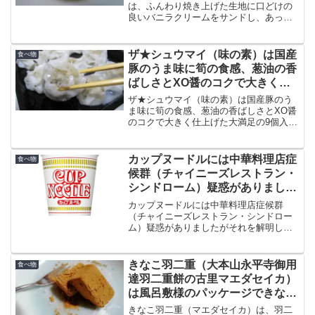
は、ふんわり焼き上げた生地に口どけの
良いバニラクリームをサンドし、あっさ
りとした味に仕上げたブッセ菓子です。
甘い一口菓子として、コーヒーや紅茶な
どのお供に、おやつに、ご進物に喜ばれ
ザ★シュウマイ（味の素）は国産
食べ物
る一品です。
豚のうま味に筍の食感、葱油の香
ばしさとXO醤のコクで大きく仕
上げた大満足の9個入り
ザ★シュウマイ（味の素）は国産豚のう
ま味に筍の食感、葱油の香ばしさとXO醤
のコクで大きく仕上げた大満足の9個入り
です。袋のまま電子レンジで加熱するだ
け。大きなシュウマイをひとくち噛むと
肉のうま味の肉汁が口の中でジュワッと
カップヌードルには中華料理店症
食べ物
ひろがります。
候群（チャイニーズレストラン・
シンドローム）疑惑がありました
がそれを解明してみます
カップヌードルには中華料理店症候群
（チャイニーズレストラン・シンドロー
ム）疑惑がありましたがそれを解明して
みます。中華料理店症候群は、グルタミ
ン酸ナトリウムの過敏反応として疑われ
る、顔面の圧迫感、胸痛、全身の灼熱感
きなこ羽二重（大本山永平寺御用
食べ物
などをいいます。
達羽二重餅の古里マエダセイカ）
は風呂敷様のパッケージできなこ
がたくさんかかった羽二重餅
きなこ羽二重（マエダセイカ）は、羽二