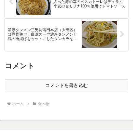
入った海の幸のペスカトーレはデュラム
小麦のセモリナ100％使用でトマトソース
濃厚タンメン三男坊蒲田本店（大田区）
は豚骨鶏ガラ白濁スープ濃厚タンメンと
鶏の唐揚げをセットにしたタンカラを提
供
コメント
コメントを書き込む
ホーム
食べ物