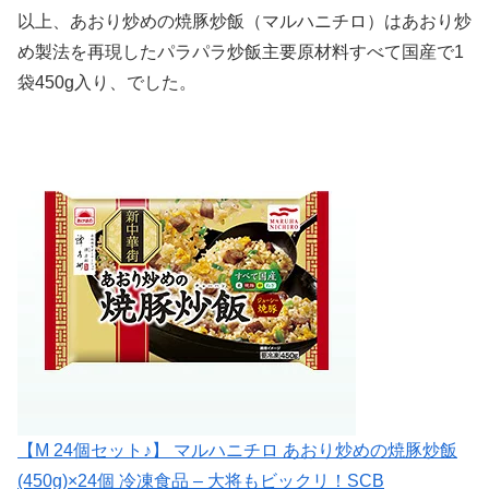
以上、あおり炒めの焼豚炒飯（マルハニチロ）はあおり炒
め製法を再現したパラパラ炒飯主要原材料すべて国産で1
袋450g入り、でした。
【M 24個セット♪】 マルハニチロ あおり炒めの焼豚炒飯
(450g)×24個 冷凍食品 – 大将もビックリ！SCB