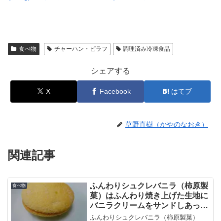
食べ物
チャーハン・ピラフ
調理済み冷凍食品
シェアする
X
Facebook
はてブ
草野直樹（かやのなおき）
関連記事
ふんわりシュクレバニラ（柿原製
食べ物
菓）はふんわり焼き上げた生地に
バニラクリームをサンドしあっさ
りとした味に仕上げたブッセ
ふんわりシュクレバニラ（柿原製菓）