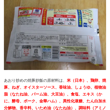
あおり炒めの焼豚炒飯の原材料は、
米（日本）、鶏卵、焼
豚、ねぎ、オイスターソース、香味油、しょうゆ、植物油
脂（なたね油、パーム油、大豆油）、食塩、エキス（か
に、酵母、ポーク、金華ハム）、異性化液糖、たん白加水
分解物、香辛料、いため油（なたね油）、調味料（アミノ