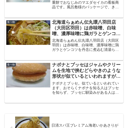
重餅でおなじみのマエダセイカの看板商
品です。風呂敷様のパッケージで、きな
こがたっぷりかけてある10個の羽二重餅
が入っています。口に含めとふわりとと
ろけ、ほんのりともち米の優しい甘さが
北海道らぁめん伝丸環八羽田店
食べ物
広がる餅菓子です。
（大田区羽田）は赤味噌、白味
噌、濃厚味噌に鶏ガラとゲンコツ
を丹念に煮込む清湯らーめん
北海道らぁめん伝丸環八羽田店（大田区
羽田）は赤味噌、白味噌、濃厚味噌に鶏
ガラとゲンコツを丹念に煮込む清湯らー
めんです。トッピングは野菜、ネギ、チ
ャーシュー、肉など、オプションで選べ
るメニューのバリエーション。コクのあ
ナボナとブッセはジャムやクリー
食べ物
るスープと合います。
ムを生地で挟むどらやきのような
形状が似ているといわれますがど
こが違うのでしょうか
ナボナとブッセ。似ているといわれてい
ます、おそらくナボナを知る人はブッセ
を知らず、ブッセに馴染みがある人はナ
ボナを知らないのではないでしょうか。
というのは販売されている地域が違うか
らです。ナボナとブッセは何が違うのか
という本格論考です。
日清スパ王プレミアム海老いかあさりが