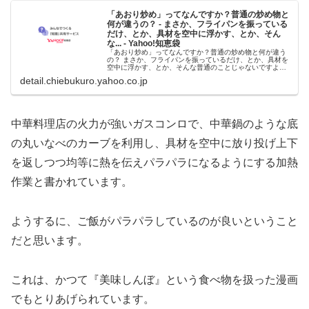
「あおり炒め」ってなんですか？普通の炒め物と
何が違うの？ - まさか、フライパンを振っている
だけ、とか、具材を空中に浮かす、とか、そん
な... - Yahoo!知恵袋
「あおり炒め」ってなんですか？普通の炒め物と何が違う
の？ まさか、フライパンを振っているだけ、とか、具材を
空中に浮かす、とか、そんな普通のことじゃないですよ
ね。 中華料理の用語ですね。中華料理店のガスコンロは、
detail.chiebukuro.yahoo.co.jp
家庭用より何倍も火力が強いので...
中華料理店の火力が強いガスコンロで、中華鍋のような底
の丸いなべのカーブを利用し、具材を空中に放り投げ上下
を返しつつ均等に熱を伝えパラパラになるようにする加熱
作業と書かれています。
ようするに、ご飯がパラパラしているのが良いということ
だと思います。
これは、かつて『美味しんぼ』という食べ物を扱った漫画
でもとりあげられています。