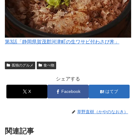
第3話「静岡県賀茂郡河津町の生ワサビ付わさび丼」
孤独のグルメ
食べ物
シェアする
X
Facebook
はてブ
草野直樹（かやのなおき）
関連記事