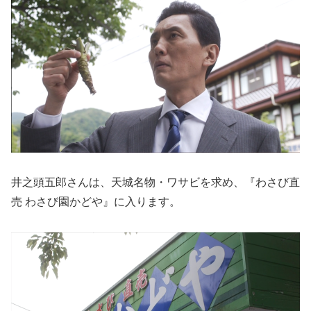
井之頭五郎さんは、天城名物・ワサビを求め、『わさび直
売 わさび園かどや』に入ります。