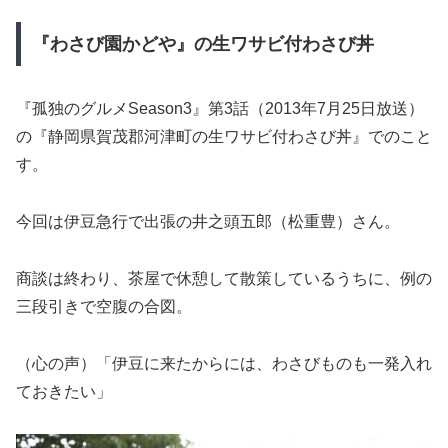
『わさび園かどや』の生ワサビ付わさび丼
『孤独のグルメSeason3』第3話（2013年7月25日放送）
の『静岡県賀茂郡河津町の生ワサビ付わさび丼』でのこと
す。
今回は伊豆急行で出張の井之頭五郎（松重豊）さん。
商談は終わり、茶屋で休憩して散策しているうちに、例の
三段引きで空腹の合図。
（心の声）「伊豆に来たからには、わさびものも一発入れ
ておきたい」