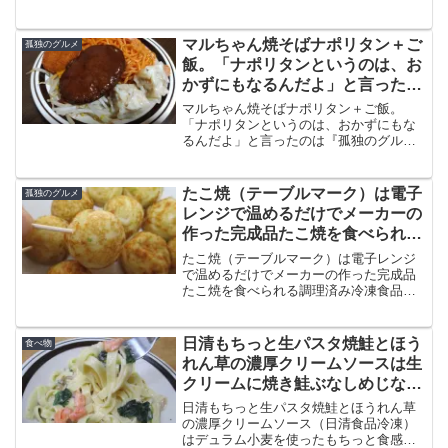
されています。チョコナッツ、クッキー
＆チョコ、クッキー＆クリームが、大人
のチョコレートなどが3月にリニューアル
マルちゃん焼そばナポリタン＋ご
孤独のグルメ
販売されたばかりです。
飯。「ナポリタンというのは、お
かずにもなるんだよ」と言ったの
は『孤独のグルメSeason5』第7
マルちゃん焼そばナポリタン＋ご飯。
話
「ナポリタンというのは、おかずにもな
るんだよ」と言ったのは『孤独のグルメ
Season5』第7話の『武蔵野市 吉祥寺喫
茶店のナポリタン』で井之頭五郎さん。
そうなんです。ナポリタンライスは最高
たこ焼（テーブルマーク）は電子
孤独のグルメ
の和製洋食です。
レンジで温めるだけでメーカーの
作った完成品たこ焼を食べられる
調理済み冷凍食品です
たこ焼（テーブルマーク）は電子レンジ
で温めるだけでメーカーの作った完成品
たこ焼を食べられる調理済み冷凍食品で
す。『孤独のグルメSeason3』第7話
（2013年8月22日放送）の『目黒区駒場
東大前のマッシュルームガーリック』で
日清もちっと生パスタ焼鮭とほう
食べ物
たこ焼き登場です。
れん草の濃厚クリームソースは生
クリームに焼き鮭ぶなしめじなど
絡めたクリームパスタ
日清もちっと生パスタ焼鮭とほうれん草
の濃厚クリームソース（日清食品冷凍）
はデュラム小麦を使ったもちっと食感の