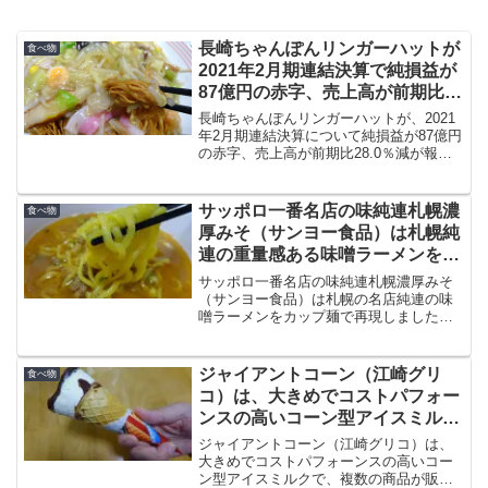
長崎ちゃんぽんリンガーハットが
食べ物
2021年2月期連結決算で純損益が
87億円の赤字、売上高が前期比
28.0％減が報じられています
長崎ちゃんぽんリンガーハットが、2021
年2月期連結決算について純損益が87億円
の赤字、売上高が前期比28.0％減が報じ
られています。福井県以外の46都道府県
に店舗を構える廉価で国産野菜や麺を使
った大衆的なチェーン店。今後はどうな
サッポロ一番名店の味純連札幌濃
食べ物
るのでしょうか。
厚みそ（サンヨー食品）は札幌純
連の重量感ある味噌ラーメンをカ
ップ麺で再現しました
サッポロ一番名店の味純連札幌濃厚みそ
（サンヨー食品）は札幌の名店純連の味
噌ラーメンをカップ麺で再現しました。
2018年9月25日にリニューアル発売しま
したが基本の香味野菜とスパイスとポー
クによる濃いスープは健在です
ジャイアントコーン（江崎グリ
食べ物
コ）は、大きめでコストパフォー
ンスの高いコーン型アイスミルク
で、複数の商品が販売
ジャイアントコーン（江崎グリコ）は、
大きめでコストパフォーンスの高いコー
ン型アイスミルクで、複数の商品が販売