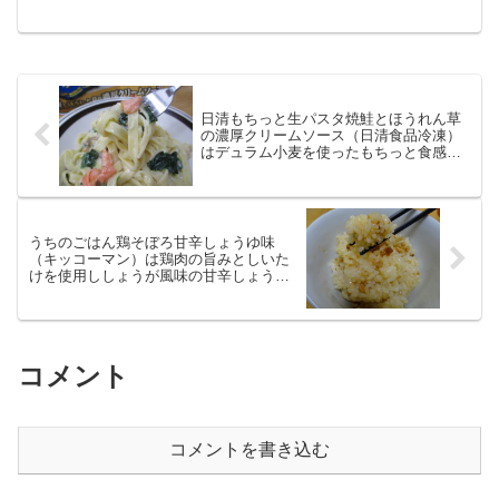
タリアテッレー（平打ちパスタ）に日本
人好みの北海道産生クリームで作ったソ
ースを焼き鮭、ぶなしめじなどと絡めた
クリームパスタです。
日清もちっと生パスタ焼鮭とほうれん草
の濃厚クリームソース（日清食品冷凍）
はデュラム小麦を使ったもちっと食感で
す
うちのごはん鶏そぼろ甘辛しょうゆ味
（キッコーマン）は鶏肉の旨みとしいた
けを使用ししょうが風味の甘辛しょうゆ
味
コメント
コメントを書き込む