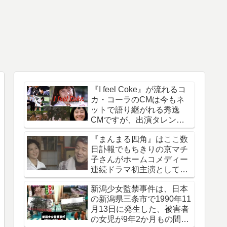
『I feel Coke』が流れるコ
カ・コーラのCMは今もネ
ットで語り継がれる秀逸
CMですが、出演タレント
は今どうしているのでしょ
『まんまる四角』はここ数
う
日訃報でもちきりの京マチ
子さんがホームコメディー
連続ドラマ初主演として話
題になった作品
新潟少女監禁事件は、日本
の新潟県三条市で1990年11
月13日に発生した、被害者
の女児が9年2か月もの間誘