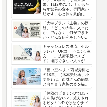
果。1日2本のバナナがもた
らす驚異の変革。専門家が
明かす、心と体を劇的に整
える「黄金習慣」の真実。
「大学ブランド主義」の懐
疑。「どこの大学に入った
か」ではなく「何ができる
か・どんな研究をしたい
か」を大切にした進路選び
キャッシュレス決済、セル
へ。
フレジ、QRコードによる注
文……。技術革新のスピー
ドに適応できない人々が置
き去りにされていく現実。
『蒼い空へ 夫・西城秀樹と
の18年』（木本美紀著、小
学館）は、西城さんの病気
と向き合う家族の姿を描い
た、渾身の記録です。
「保険のビタミンDではが
んを防げない？」処方され
るビタミンDではなくサプ