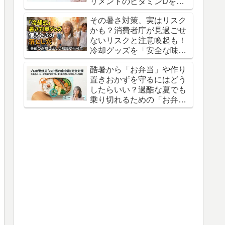
リメントのビタミンDを摂
るべきという衝撃の真実
その暑さ対策、実はリスク
かも？消費者庁が見過ごせ
ないリスクと注意喚起も！
冷却グッズを「安全な味
方」にするための意外な盲
酷暑から「お弁当」や作り
点
置きおかずを守るにはどう
したらいい？過酷な夏でも
乗り切れるための「お弁当
の防衛術」3つの知恵