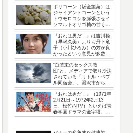
拐・監禁された事件です
ポリコーン（坂金製菓）は
ジャイアントコーンという
トウモロコシを膨張させイ
ソマルトオリゴ糖の甘く軽
い味がついたお菓子
『おれは男だ！』は吉川操
（早瀬久美）よりも丹下竜
子（小川ひろみ）の方が良
かったという意見が多数で
ある理由を考える
“白装束のセックス教
団”と、メディアで取り沙汰
されている「リトル・ペブ
ル同宿会」。湯沢市から上
京していたことを報じる
『おれは男だ！』（1971年
2月21日～1972年2月13
日、松竹/NTV）といえば青
春学園ドラマの金字塔。50
年前の今日放送開始された
バナナの多角的な健康効