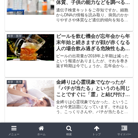
体質、子供の能力などを調べるこ
とに期待されています
遺伝子検査キットをご存知ですか。細胞
からDNAの情報を読み取り、病気のかか
りやすさや体質など遺伝的傾向を知るた
めの検査を自宅で行うためのキットで
す。最近は子供の能力、ダイエットして
痩せる体質かどうかを明らかにしようと
ビールを飲む機会が忘年会から年
科学・医学
利用されています。
末年始と続きますが顔が赤くなる
人の場合飲み過ぎる危険性もあり
飲み過ぎに注意です
ビールの出荷量が2018年上半期は減った
という報道がありましたが、それを巻き
返す時期は今でしょうか。忘年会から年
末年始の飲酒が続きます。しかし、顔が
赤くなる人の場合、飲み過ぎに注
意！……といいます。今回はそのことを
金縛りは心霊現象でなかったが
科学・医学
一言いたしましょう。
「バチが当たる」というのも同じ
ことですぐに「霊」と結び付けず
に冷静に考えるべきこと
金縛りは心霊現象でなかった、というこ
とが今更話題になっています。それはも
う、こっくりさんや、バチが当たるとい
ったことと同じで、すぐに「霊」と結び
付けずに冷静に考えるべきことです。金
縛りの原因は生活習慣からくると指摘さ
食品添加物。何か「体に悪いも
科学・医学
れています。
の」というイメージを持つ人ます
メニュー
ホーム
検索
トップ
サイドバー