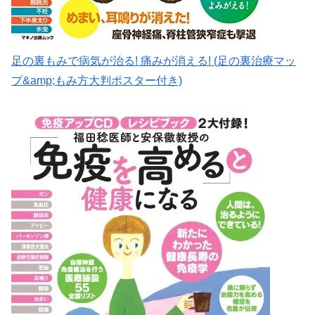
足の裏もみで病気が治る! 痛みが消える! (足の裏治療マッ
プ&amp;もみ方大判ポスター付き)