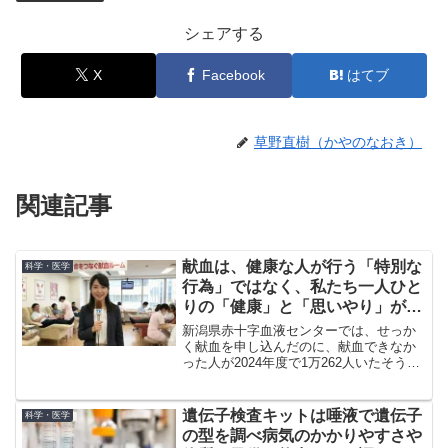
シェアする
X
Facebook
はてブ
草野直樹（かやのなおき）
関連記事
献血は、健康な人が行う「特別な
科学・医学
行為」ではなく、私たち一人ひと
りの「健康」と「思いやり」が繋
がっていく、壮大な「命のリレ
新潟県赤十字血液センターでは、せっか
ー」
く献血を申し込んだのに、献血できなか
った人が2024年度で1万262人いたそうで
す。受血する側はもちろん、献血する側
も健康第一で命のリレーに貢献したいも
のです。
遺伝子検査キットは唾液で遺伝子
科学・医学
の型を調べ病気のかかりやすさや