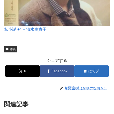
私小説 +4 – 清水由貴子
雑談
シェアする
X
Facebook
はてブ
草野直樹（かやのなおき）
関連記事