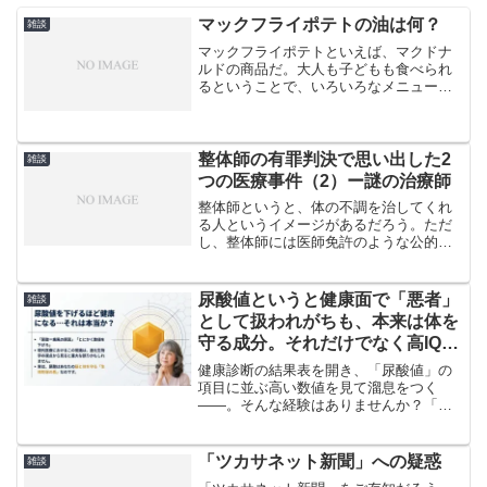
マックフライポテトの油は何？
雑談
マックフライポテトといえば、マクドナ
ルドの商品だ。大人も子どもも食べられ
るということで、いろいろなメニューに
必ずといっていいほどつける。ところ
で、そのマックフライポテトの油は何で
しょう、というのが根塊のテーマであ
る。
整体師の有罪判決で思い出した2
雑談
つの医療事件（2）ー謎の治療師
整体師というと、体の不調を治してくれ
る人というイメージがあるだろう。ただ
し、整体師には医師免許のような公的な
免許はない。だから、整体師全体を絶対
怪しいというつもりはないが、少なくと
も怪しい整体師によるトラブルがあり得
尿酸値というと健康面で「悪者」
雑談
ることだけは確かである。...
として扱われがちも、本来は体を
守る成分。それだけでなく高IQや
抗がんを考察させる相関もあると
健康診断の結果表を開き、「尿酸値」の
いうのです
項目に並ぶ高い数値を見て溜息をつく
――。そんな経験はありませんか？「こ
のままだと痛風になる」「贅沢病の証拠
だ」と、尿酸をあたかも体内の「毒」の
ように忌み嫌っている方は少なくないは
「ツカサネット新聞」への疑惑
雑談
ずです。