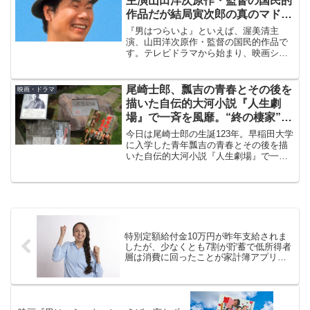
主演山田洋次原作・監督の国民的
作品だが結局寅次郎の真のマドン
ナはさくらではないか
『男はつらいよ』といえば、渥美清主
演、山田洋次原作・監督の国民的作品で
す。テレビドラマから始まり、映画シリ
ーズは合計49本作られました。ストーリ
ーは、マドンナと結ばれない展開です
が、結局寅次郎の真のマドンナはさくら
尾崎士郎、瓢吉の青春とその後を
映画・ドラマ
ではと見ることもできます。
描いた自伝的大河小説『人生劇
場』で一斉を風靡。“終の棲家”は
尾崎士郎記念館になりました
今日は尾崎士郎の生誕123年。早稲田大学
に入学した青年瓢吉の青春とその後を描
いた自伝的大河小説『人生劇場』で一斉
を風靡しました。1954年～1964年の10年
間を暮らした“終の棲家”は、東京大田区大
森にある尾崎士郎記念館をご紹介しま
す。
特別定額給付金10万円が昨年支給されま
したが、少なくとも7割が貯蓄で低所得者
層は消費に回ったことが家計簿アプリで
わかった