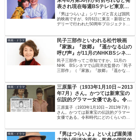
来年8月第50作が封切られると発
表され現在毎週BSテレビ東京で
放送されるなどトレンド
『男はつらいよ』シリーズと言えば国民
的映画ですが、9月6日に東京・新宿ピカ
デリーで行われた50周年プロジェクト発
表会で、50周年として来年8月に第50作と
して封切られると発表されました。現在
は毎週BSが放送されています。寅さんが
民子三部作といわれる松竹映画
映画・ドラマ
トレンドですね。
『家族』『故郷』『遥かなる山の
呼び声』が11月のNHKBSシネマ
で放送されることで話題に
民子三部作ってご存知ですか。11月の
NHK BSシネマで山田洋次監督の「民子
三部作」（『家族』『故郷』『遥かなる
山の呼び声』）が放送されることが発表
されて話題になっています。いずれも倍
賞千恵子が妻/嫁で民子で登場するからそ
三原葉子（1933年1月10日～2013
映画・ドラマ
う呼ばれています。
年7月）さん。かつては新東宝の
伝説的グラマー女優である。令和
時代にどのくらいの方がご存知？
三原葉子（1933年1月10日～2013年7月）
さん。かつては新東宝の伝説的グラマー
女優である。令和時代にどのくらいの方
がご存知だろうか。肉体派と言いながら
も、実は清楚な役もコメディーもイケる
器用な女優で、東宝や東映の作品などで
『男はつらいよ』といえば渥美清
映画・ドラマ
も活躍した。