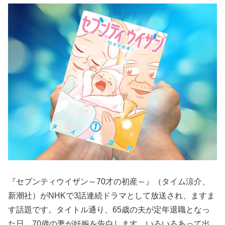
『セブンティウイザン～70才の初産～』（タイム涼介、
新潮社）がNHKで3話連続ドラマとして放送され、ますま
す話題です。タイトル通り、65歳の夫が定年退職となっ
た日、70歳の妻が妊娠を告白します。いろいろあって出