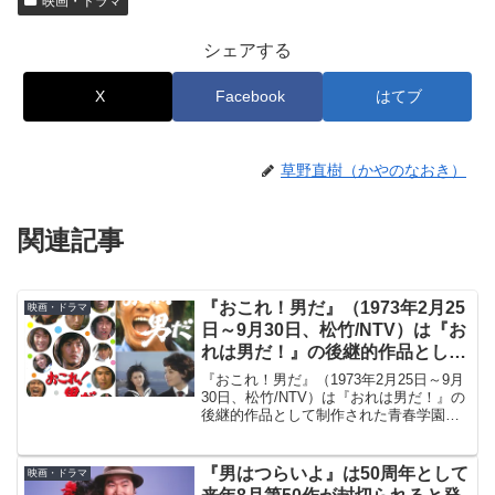
映画・ドラマ
シェアする
X
Facebook
はてブ
草野直樹（かやのなおき）
関連記事
『おこれ！男だ』（1973年2月25
映画・ドラマ
日～9月30日、松竹/NTV）は『お
れは男だ！』の後継的作品として
制作された青春学園ドラマ
『おこれ！男だ』（1973年2月25日～9月
30日、松竹/NTV）は『おれは男だ！』の
後継的作品として制作された青春学園ド
ラマであり、森田健作と石橋正次のW主
役。しかも夏の海が美しい三浦半島がロ
ケ地でしたがドラマとしては必ずしも成
『男はつらいよ』は50周年として
映画・ドラマ
功とは言えませんでした。