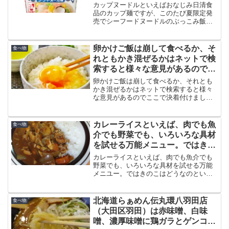
こみ飯を発売すると発表
カップヌードルといえばおなじみ日清食
品のカップ麺ですが、このたび夏限定発
売でシーフードヌードルのぶっこみ飯を
発売すると発表されて話題になっていま
す。ラーメンを食べた後のスープにご飯
をぶっこむという、“もうひとつのラーメ
卵かけご飯は崩して食べるか、そ
食べ物
ンライス”の味です。
れともかき混ぜるかはネットで検
索すると様々な意見があるのでこ
こで決着付けましょう
卵かけご飯は崩して食べるか、それとも
かき混ぜるかはネットで検索すると様々
な意見があるのでここで決着付けましょ
う。「約55％の人が卵かけごはんを混ぜ
て食べている」という説もありますが、
卵をごはんにのせて崩しながら少しずつ
カレーライスといえば、肉でも魚
食べ物
食べる人も少なくありません。
介でも野菜でも、いろいろな具材
を試せる万能メニュー。ではきの
こはどうなのという話
カレーライスといえば、肉でも魚介でも
野菜でも、いろいろな具材を試せる万能
メニユー。ではきのこはどうなのという
話です。J-CASTニュースが、カレーにき
のこの具材は理解できない組み合わせな
のか、きのこの栄養は水溶性でカレーと
北海道らぁめん伝丸環八羽田店
食べ物
相性がいいと説いています。
（大田区羽田）は赤味噌、白味
噌、濃厚味噌に鶏ガラとゲンコツ