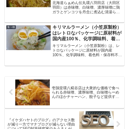
を丹念に煮込む清湯らーめん
北海道らぁめん伝丸環八羽田店（大田区
羽田）は赤味噌、白味噌、濃厚味噌に鶏
ガラとゲンコツを丹念に煮込む清湯らー
めんです。トッピングは野菜、ネギ、チ
ャーシュー、肉など、オプションで選べ
るメニューのバリエーション。コクのあ
キリマルラーメン（小笠原製粉）
食べ物
るスープと合います。
はレトロなパッケージに原材料が
国内産100％、化学調味料、着色
料・保存料不使用のインスタント
キリマルラーメン（小笠原製粉）は、レ
麺
トロなパッケージに原材料が国内産
100％、化学調味料、着色料・保存料不使
用のインスタントラーメンです。キリン
ラーメンから改称しましたが、味や特徴
などは変わることのない愛知県のソール
フードです。
壱鵠堂環八糀谷店は大衆的な価格で食べ
られる赤味噌、濃厚味噌、白味噌らーめ
んのほかチャーハン、餃子など提供する
店
『イケダハヤトのブログ』のアクセス数
が減り一方でマナブログが減らない理由
についてSEO対策研究家のみうさんが論