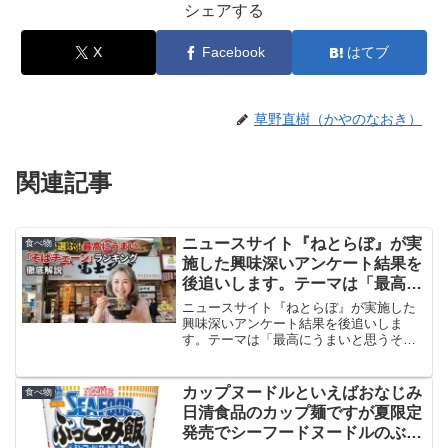
シェアする
X
Facebook
はてブ
草野直樹（かやのなおき）
関連記事
ニュースサイト『ねとらぼ』が実
食べ物
施した興味深いアンケート結果を
後追いします。テーマは「最高に
うまいと思うそばチェーン」
ニュースサイト『ねとらぼ』が実施した
興味深いアンケート結果を後追いしま
す。テーマは「最高にうまいと思うそば
チェーン」。全国の40代のランキング、1
位は果たしてどのチェーン店だったので
しょうか。実際に行ったことのある店も
カップヌードルといえばおなじみ
食べ物
含まれているので、その感想も添えてみ
日清食品のカップ麺ですが夏限定
ます。
発売でシーフードヌードルのぶっ