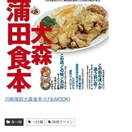
川崎蒲田大森食本 (ぴあMOOK)
食べ物
つけ麺
味噌ラーメン