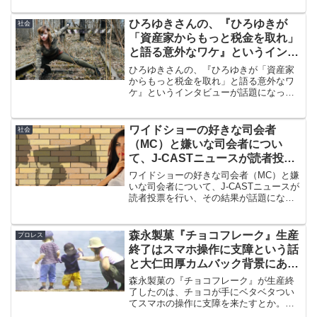
晩婚か。浅野ゆう子さんや床嶋佳子さ
ん、故・龍虎さんのように50歳過ぎて結
ひろゆきさんの、『ひろゆきが
社会
婚する方もおられます。
「資産家からもっと税金を取れ」
と語る意外なワケ』というインタ
ビューが話題になっています
ひろゆきさんの、『ひろゆきが「資産家
からもっと税金を取れ」と語る意外なワ
ケ』というインタビューが話題になって
います。理由は、児童手当を高給の人に
も一律支給すべきだからとか。子供のた
めにお金をかけろという点は賛成です
ワイドショーの好きな司会者
社会
が、Web掲示板は……。
（MC）と嫌いな司会者につい
て、J-CASTニュースが読者投票
を行い、その結果が話題になって
ワイドショーの好きな司会者（MC）と嫌
います
いな司会者について、J-CASTニュースが
読者投票を行い、その結果が話題になっ
ています。悪名は無名に勝るで、両方出
てくるぐらいがいいと思いましたが、こ
こからテレビメディアの批判をしている
森永製菓『チョコフレーク』生産
プロレス
のは川松真一朗都議です。
終了はスマホ操作に支障という話
と大仁田厚カムバック背景にある
プロレス界の依存問題
森永製菓の『チョコフレーク』が生産終
了したのは、チョコが手にベタベタつい
てスマホの操作に支障を来たすとか。そ
こまでしてスマホをしなければならない