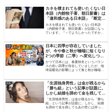
カネを積まれても使いたくない日
社会
本語（内館牧子著、朝日新書）は
「違和感のある日本語」「断定回
避の言葉」斬りまくり
カネを積まれても使いたくない日本語
（内館牧子著、朝日新書）が話題になっ
ています。『～でよろしかったですか』
や『～なカタチ』など「違和感のある日
本語」を内館牧子さんが斬りまくってい
ます。言葉は時代とともに変化するとい
日本に四季が存在していました
社会
いますがあなたの感想は？
が、今や春と秋が極端に短くなり
2つの季節（二季）へ変化しつつ
あるという「二季」説提唱……
かつて日本には、春夏秋冬というバラン
スの良い四季が存在していましたが、地
球温暖化の影響によって春と秋が極端に
短くなり、2つの季節（二季）へ変化しつ
つあるという「二季」説を三重大学大学
院の立花義裕教授が提唱し、話題になっ
「生涯独身男性」は金が残るから
社会
ています。
「勝ち組」という記事が話題に。
しかし結婚を諦めて金を残しても
あの世には持っていけない…
「生涯独身男性」は金が残るから「勝ち
組」という記事が話題に。しかし、結婚
を諦めて金を残してもあの世には持って
いけないという意見もあります。非婚か