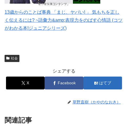
13歳からのことば事典 「まじ、ヤバい! 」 気もちを正し
く伝えるには? ~語彙力&amp;表現力をのばす心情語 (コツ
がわかる本!ジュニアシリーズ)
社会
シェアする
X
Facebook
はてブ
草野直樹（かやのなおき）
関連記事