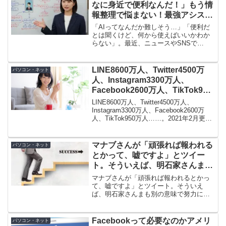
に炎上しました。
なに身近で便利なんだ！」もう情
報整理で悩まない！最強アシスタ
ント「NotebookLM」徹底解説
「AIってなんだか難しそう…」「便利だ
とは聞くけど、何から使えばいいかわか
らない」。最近、ニュースやSNSで
「AI」という言葉を見ない日はないくら
いですが、正直なところ、こう感じてい
る方も多いのではないでしょうか。専門
LINE8600万人、Twitter4500万
パソコン・ネット
用語が飛び交い、自分には縁遠い世界だ
人、Instagram3300万人、
と感じてしまうかもしれません。
Facebook2600万人、TikTok950
万人。2021年2月更新のSNSユー
LINE8600万人、Twitter4500万人、
ザー数が話題
Instagram3300万人、Facebook2600万
人、TikTok950万人……。2021年2月更新
の人気SNSユーザー数が話題になってい
ます。スマホやタブレットなどモバイル
アクセスが増えている現在、SNSは不可
マナブさんが「頑張れば報われる
パソコン・ネット
欠な発信ツールですね。
とかって、嘘ですよ」とツイー
ト。そういえば、明石家さんまも
別の意味で努力に懐疑的
マナブさんが「頑張れば報われるとかっ
て、嘘ですよ」とツイート。そういえ
ば、明石家さんまも別の意味で努力に懐
疑的ですね。マナブさんはビジネスの成
果について、明石家さんまは価値観につ
いてとベクトルは違いますが軌を一にし
Facebookって必要なのかアメリ
パソコン・ネット