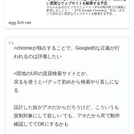
い悪質なウェブサイトを駆逐する予定
５ちゃんねるのビジネスニュース＋＠5ch掲示板での議論に
参加しましょう：「【IT】Google Chromeは「戻る」ボタ
ンで戻れない悪質なウェブサイトを駆逐する予定」。
egg.5ch.net
>chromeが独占することで、Google的な正義が行
われるのは評価したい
>団地のURの賃貸検索サイトとか、
戻るを使うとバグって初めから検索やり直しにな
る
設計した奴がアホだからだろうけど、こういうも
規制対象にして欲しい でも、アホだからIEで動作
確認しててOKにするかも