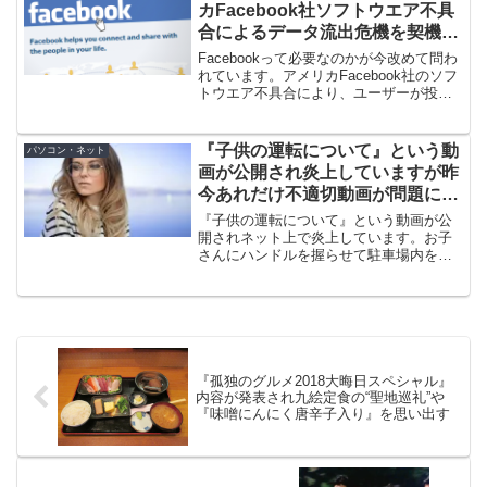
ている部分もありそう。
カFacebook社ソフトウエア不具
合によるデータ流出危機を契機と
して改めて問われている件
Facebookって必要なのかが今改めて問わ
れています。アメリカFacebook社のソフ
トウエア不具合により、ユーザーが投稿
していないスマートフォン（スマホ）内
の写真が、外部のアプリ開発者に流出し
かねない状況にあったと発表したからで
『子供の運転について』という動
パソコン・ネット
す。
画が公開され炎上していますが昨
今あれだけ不適切動画が問題にな
っているのに残念です
『子供の運転について』という動画が公
開されネット上で炎上しています。お子
さんにハンドルを握らせて駐車場内を走
るという危険なことをしています。駐車
場は公道ではなくても多くの人が行き来
するし、お子さんにとってもいいことで
はないので残念です。
『孤独のグルメ2018大晦日スペシャル』
内容が発表され九絵定食の“聖地巡礼”や
『味噌にんにく唐辛子入り』を思い出す