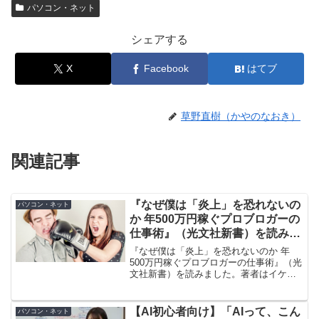
パソコン・ネット
シェアする
X
Facebook
はてブ
草野直樹（かやのなおき）
関連記事
『なぜ僕は「炎上」を恐れないの
パソコン・ネット
か 年500万円稼ぐプロブロガーの
仕事術』（光文社新書）を読みま
した。著者はイケダハヤト氏です
『なぜ僕は「炎上」を恐れないのか 年
500万円稼ぐプロブロガーの仕事術』（光
文社新書）を読みました。著者はイケダ
ハヤト氏です。彼はYouTuberとして活躍
していますが、その名を轟かせたブレイ
クメデイアはブログでした。毎回のよう
【AI初心者向け】「AIって、こん
パソコン・ネット